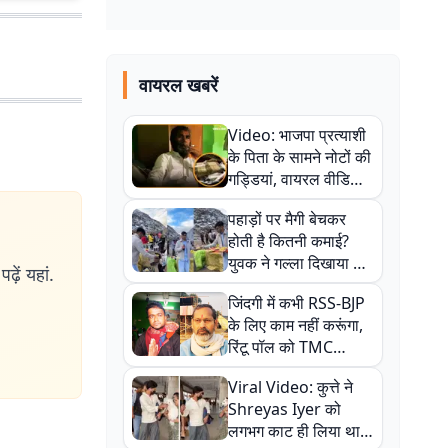
वायरल खबरें
Video: भाजपा प्रत्याशी
के पिता के सामने नोटों की
गड्डियां, वायरल वीडियो
से राजनीति में उबाल,
पहाड़ों पर मैगी बेचकर
अजित महतो बोले- TMC
होती है कितनी कमाई?
की गंदी चाल
युवक ने गल्ला दिखाया तो
ढ़ें यहां.
नौकरी वालों के खड़े हो गए
जिंदगी में कभी RSS-BJP
कान
के लिए काम नहीं करूंगा,
रिंटू पॉल को TMC
ऑफिस में ले जाकर पीटा,
Viral Video: कुत्ते ने
Video वायरल
Shreyas Iyer को
लगभग काट ही लिया था,