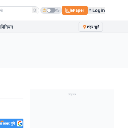
h news
Login
ePaper
पिनियन
शहर चुनें
विज्ञापन