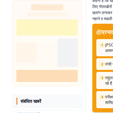
कहना है कि खद
शुरू
लिए गोताखोरों
छलांग लगाकर ज
नहाने व मछली प
प्रभा
JPSC 
1
आसमा
रांची
2
राहुल
3
रहे है
परीक्
4
संबंधित खबरें
शामिल