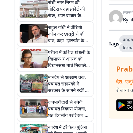
रांची नगर निगम की
नोटिस पर हाइकोर्ट की
लेखक के 
रोक, अपर बाजार के
By
J
कारोबारियों को अंतरिम
राहुल गांधी ने वीडियो
राहत
कॉल कर छात्रों से की
anga
बात, कहा- झारखंड के
Tags
छात्र अपने हक के लिए
lokn
परीक्षा में कथित धांधली के
कर रहे हैं विरोध
खिलाफ 7 अगस्त को
विधानसभा मार्च निकालेगी
Prab
आईसा, आंदोलन में शामिल
मानदेय से आरक्षण तक,
होंगी नेहा बोरा
देश
,
एजु
पंचायत सहायकों ने
रोजाना की
सरकार के सामने रखीं 8
बड़ी मांगें
जनभागीदारी से बनेगी
पंचायत विकास योजना,
छह दिवसीय प्रशिक्षण का
समापन
बारिश में ट्रैफिक पुलिस