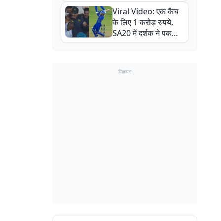
न्यूजीलैंड सीरीज से पहले
Viral Video: एक कैच
बाल-बाल बचे
के लिए 1 करोड़ रुपये,
SA20 में दर्शक ने पकड़ा
एक हाथ से गजब का कैच
विज्ञापन