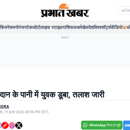
Searc
बिजनेस
मनोरंजन
टेक
ऑटो
लाइफ स्टाइल
राशिफल
धर्म
खेल
देश
विश्व
शॉर्ट्स
वीडियो
ओ
विज्ञापन
दान के पानी में युवक डूबा, तलाश जारी
NDRA
, 15 JUN 2026 09:56 PM (IST)