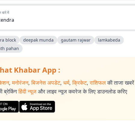
बारे में
itendra
ra block
deepak munda
gautam rajwar
lamkabeda
ath pahan
hat Khabar App :
केशन
,
मनोरंजन
,
बिजनेस अपडेट
,
धर्म
,
क्रिकेट
,
राशिफल
की ताजा खबरें प
 ब्रेकिंग
हिंदी न्यूज
और लाइव न्यूज कवरेज के लिए डाउनलोड करिए