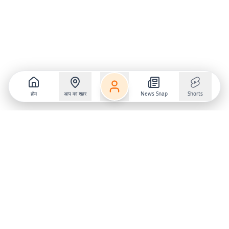
होम
आप का शहर
News Snap
Shorts
Follow us on
X
Download Mobile App