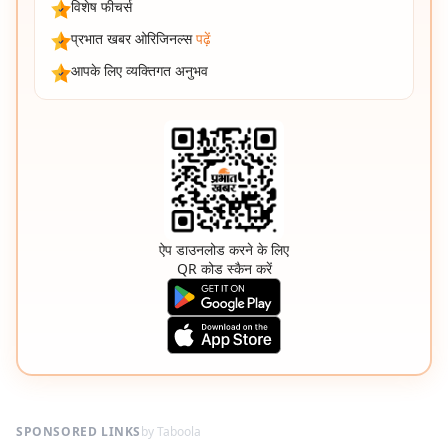
विशेष फीचर्स
प्रभात खबर ओरिजिनल्स
पढ़ें
आपके लिए व्यक्तिगत अनुभव
ऐप डाउनलोड करने के लिए
QR कोड स्कैन करें
SPONSORED LINKS
by Taboola