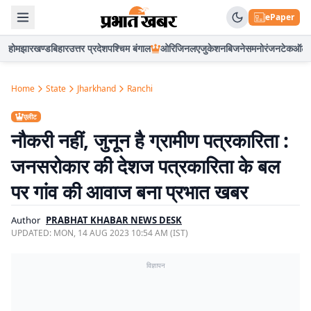
ePaper
होम
झारखण्ड
बिहार
उत्तर प्रदेश
पश्चिम बंगाल
ओरिजिनल
एजुकेशन
बिजनेस
मनोरंजन
टेक
ऑटो
Home
State
Jharkhand
Ranchi
एलीट
नौकरी नहीं, जुनून है ग्रामीण पत्रकारिता :
जनसरोकार की देशज पत्रकारिता के बल
पर गांव की आवाज बना प्रभात खबर
Author
PRABHAT KHABAR NEWS DESK
UPDATED:
MON, 14 AUG 2023 10:54 AM (IST)
विज्ञापन