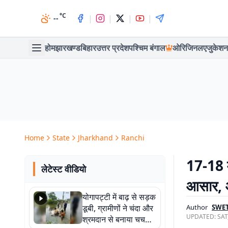
°C
|
|
|
|
--
होम
झारखण्ड
बिहार
उत्तर प्रदेश
पश्चिम बंगाल
ओरिजिनल
एजुकेशन
Home
State
Jharkhand
Ranchi
17-18 म
लेटेस्ट वीडियो
आसार, ऑ
योगापट्टी में बाढ़ से सड़क
डूबी, ग्रामीणों ने चंदा और
Author
SWET
UPDATED:
SAT
श्रमदान से बनाया चचरी