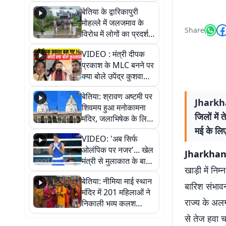
पुल
बेतिया के द्वारिकापुरी
मोहल्ले में जलजमाव के
Share
विरोध में लोगों का प्रदर्शन,
स्थायी समाधान की मांग
VIDEO : मंत्री दीपक
प्रकाश के MLC बनने पर
क्या बोले उपेंद्र कुशवाहा,
सुनिए
बेतिया: श्रावण अष्टमी पर
Jharkhan
शिवमय हुआ मनोकामना
जिलों मे
मंदिर, जलाभिषेक के लिए
लगी लंबी कतारें
मई के लिए
VIDEO: 'अब सिर्फ
ओलंपिक पर नजर'... खेल
Jharkhan
मंत्री से मुलाकात के बाद
खाड़ी में नि
जैसमीन लंबोरिया का बड़ा
बेतिया: नीमिया माई स्थान
बयान
बारिश संभावन
मंदिर में 201 महिलाओं ने
राज्य के अल
निकाली भव्य कलश
शोभायात्रा, शिवलिंग
से तेज हवा चल
प्राण-प्रतिष्ठा महोत्सव