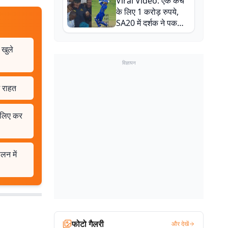
Viral Video: एक कैच
बाल-बाल बचे
के लिए 1 करोड़ रुपये,
SA20 में दर्शक ने पकड़ा
एक हाथ से गजब का कैच
 खुले
विज्ञापन
म राहत
े लिए कर
लन में
फोटो गैलरी
और देखें