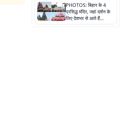
PHOTOS: बिहार के 4
की कहानी, तस्वीरों में देखिए
प्रसिद्ध मंदिर, जहां दर्शन के
लिए देशभर से आते हैं
श्रद्धालु, जानिए इनकी
खासियत