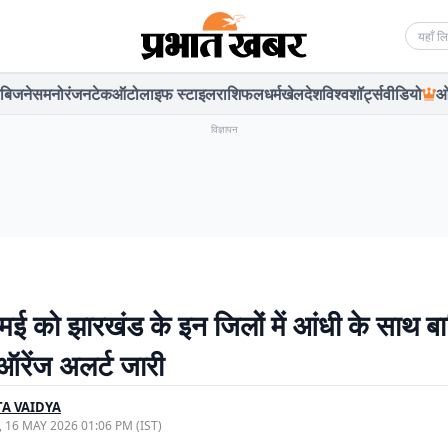
Searc
बिजनेस
मनोरंजन
टेक
ऑटो
लाइफ स्टाइल
राशिफल
धर्म
खेल
देश
विश्व
शॉर्ट्स
वीडियो
ओ
विज्ञापन
ई को झारखंड के इन जिलों में आंधी के साथ बा
रेंज अलर्ट जारी
A VAIDYA
, 16 MAY 2026 01:06 PM (IST)