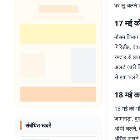
पर लू चलने 
शुरू
17 मई को
मौसम विभाग 
गिरिडीह, देव
रफ्तार से हव
अलर्ट जारी क
से हवा चलने 
18 मई क
18 मई को भी
जामताड़ा, दु
संबंधित खबरें
आंधी चलने, व
ऑरेंज अलर्ट 