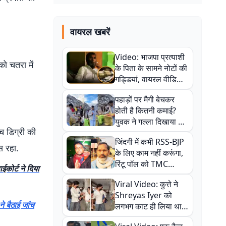
वायरल खबरें
Video: भाजपा प्रत्याशी
ो चतरा में
के पिता के सामने नोटों की
गड्डियां, वायरल वीडियो
से राजनीति में उबाल,
पहाड़ों पर मैगी बेचकर
अजित महतो बोले- TMC
होती है कितनी कमाई?
की गंदी चाल
युवक ने गल्ला दिखाया तो
च डिग्री की
नौकरी वालों के खड़े हो गए
जिंदगी में कभी RSS-BJP
कान
स रहा.
के लिए काम नहीं करूंगा,
रिंटू पॉल को TMC
ईकोर्ट ने दिया
ऑफिस में ले जाकर पीटा,
Viral Video: कुत्ते ने
Video वायरल
Shreyas Iyer को
े बैठाई जांच
लगभग काट ही लिया था,
न्यूजीलैंड सीरीज से पहले