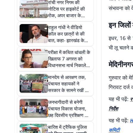
रांची नगर निगम की
संभावना को द
नोटिस पर हाइकोर्ट की
रोक, अपर बाजार के
कारोबारियों को अंतरिम
इन जिलों 
राहुल गांधी ने वीडियो
राहत
कॉल कर छात्रों से की
इधर, 16 से 1
बात, कहा- झारखंड के
छात्र अपने हक के लिए
भी लू चलने क
परीक्षा में कथित धांधली के
कर रहे हैं विरोध
खिलाफ 7 अगस्त को
मेदिनीनगर
विधानसभा मार्च निकालेगी
आईसा, आंदोलन में शामिल
मानदेय से आरक्षण तक,
गुरुवार को म
होंगी नेहा बोरा
पंचायत सहायकों ने
गिरावट दर्ज
सरकार के सामने रखीं 8
बड़ी मांगें
यह भी पढ़ें:
र
जनभागीदारी से बनेगी
पंचायत विकास योजना,
निर्देश
छह दिवसीय प्रशिक्षण का
यह भी पढ़ें:
H
समापन
बारिश में ट्रैफिक पुलिस
कमिटी