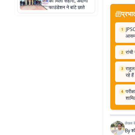
को मिला सहारा, अदाणी
फाउंडेशन ने बांटे छाते
प्रभा
JPSC 
1
आसमा
रांची
2
राहुल
3
रहे है
परीक्
4
शामिल
लेखक के 
By
श्