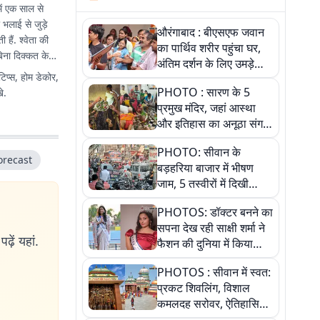
में एक साल से
ी भलाई से जुड़े
औरंगाबाद : बीएसएफ जवान
हैं. श्वेता की
का पार्थिव शरीर पहुंचा घर,
िना दिक्कत के
अंतिम दर्शन के लिए उमड़े
टिप्स, होम डेकोर,
लोग
PHOTO : सारण के 5
े.
प्रमुख मंदिर, जहां आस्था
और इतिहास का अनूठा संगम,
तस्वीरों में जानिए
PHOTO: सीवान के
orecast
बड़हरिया बाजार में भीषण
जाम, 5 तस्वीरों में दिखी
अव्यवस्था
PHOTOS: डॉक्टर बनने का
सपना देख रही साक्षी शर्मा ने
ढ़ें यहां.
फैशन की दुनिया में किया
कमाल,जानिए बेगूसराय की
PHOTOS : सीवान में स्वत:
बेटी ने कैसे दी अपने सपनों
प्रकट शिवलिंग, विशाल
को उड़ान
कमलदह सरोवर, ऐतिहासिक
महेंद्रनाथ मंदिर और घंटाघर