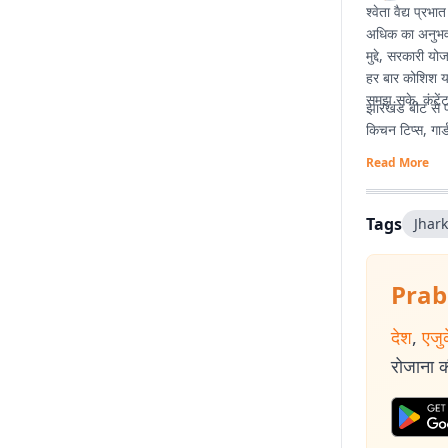
श्वेता वैद्य प्रभ
अधिक का अनुभव है
मुद्दे, सरकारी य
हर बार कोशिश यह
समझ सके. कंटेंट
झारखंड बीट से पह
किचन टिप्स, गार्
Read More
Tags
Jhar
Prab
देश
,
एजु
रोजाना की