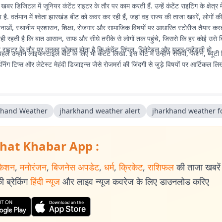
ात खबर डिजिटल में जूनियर कंटेंट राइटर के तौर पर काम करती हैं. उन्हें कंटेंट राइटिंग के क्षेत्र 
. वर्तमान में श्वेता झारखंड बीट को कवर कर रही हैं, जहां वह राज्य की ताजा खबरें, लोगों क
ोजनाओं, स्थानीय प्रशासन, शिक्षा, रोजगार और सामाजिक विषयों पर आधारित स्टोरीज तैयार करती 
ी रहती है कि बात आसान, साफ और सीधे तरीके से लोगों तक पहुंचे, जिससे कि हर कोई उसे ब
 राइटर के तौर पर उनका फोकस होता है कि कंटेंट सिंपल, रिलेटेबल और यूजर-फ्रेंडली हो.
ले उन्होंने लाइफस्टाइल बीट के लिए भी कंटेंट लिखा. इस बीट में उन्होंने रेसिपी, फैशन, ब्यूटी 
डनिंग टिप्स और लेटेस्ट मेहंदी डिजाइन्स जैसे रोजमर्रा की जिंदगी से जुड़े विषयों पर आर्टिकल लिख
khand Weather
jharkhand weather alert
jharkhand weather f
hat Khabar App :
केशन
,
मनोरंजन
,
बिजनेस अपडेट
,
धर्म
,
क्रिकेट
,
राशिफल
की ताजा खबरें प
 ब्रेकिंग
हिंदी न्यूज
और लाइव न्यूज कवरेज के लिए डाउनलोड करिए