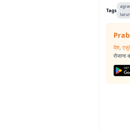
agra
Tags
taru
Prab
देश
,
एजु
रोजाना की