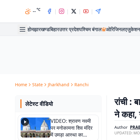
°C
|
|
|
|
--
होम
झारखण्ड
बिहार
उत्तर प्रदेश
पश्चिम बंगाल
ओरिजिनल
एजुकेशन
Home
State
Jharkhand
Ranchi
रांची : 
लेटेस्ट वीडियो
ने कहा, 
VIDEO: श्रावण नवमी
पर मनोकामना शिव मंदिर
Author
PRAB
UPDATED:
MON
में उमड़ा आस्था का