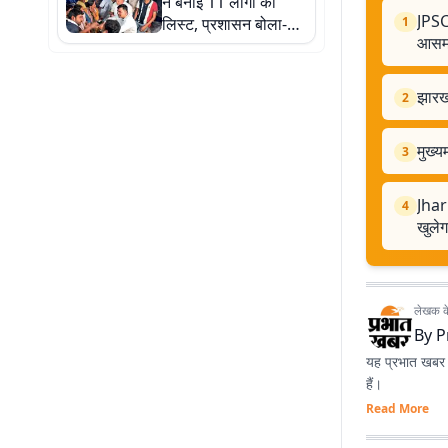
ने बनाई 11 लोगों की
JPSC 
लिस्ट, प्रशासन बोला-
1
आसमा
'सिर्फ छात्रों से होगी बात',
राहुल गांधी ने किया फोन
झारखं
2
मुख्य
3
Jhar
4
खुलेग
लेखक के 
By
P
यह प्रभात खबर क
हैं।
Read More