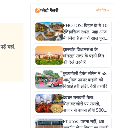
फोटो गैलरी
और देखें
PHOTOS: बिहार के ये 10
ऐतिहासिक स्थल, जहां आज
भी जिंदा है हजारों साल पुराना
इतिहास, एक बार जरूर घूमिए
ढ़ें यहां.
झारखंड विधानसभा के
मॉनसून सत्र के पहले दिन
की देखें तस्वीरें
मुख्यमंत्री हेमंत सोरेन ने 58
आधुनिक फायर वाहनों को
दिखाई हरी झंडी, देखें तस्वीरें
देवघर श्रावणी मेला:
मिलावटखोरों पर सख्ती,
बाजार से वापस होगी 500
किलो संदिग्ध खाद्य सामग्री,
Photos: पटना नहीं, अब
देखें तस्वीरें
राजगीर होगा बिहार का रणजी