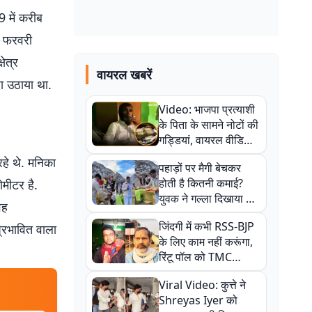
9 में करीब
1 फरवरी
ेत्र
वायरल खबरें
दा उठाया था.
Video: भाजपा प्रत्याशी
के पिता के सामने नोटों की
गड्डियां, वायरल वीडियो
से राजनीति में उबाल,
रहे थे. मनिका
पहाड़ों पर मैगी बेचकर
अजित महतो बोले- TMC
होती है कितनी कमाई?
मीटर है.
की गंदी चाल
युवक ने गल्ला दिखाया तो
वह
नौकरी वालों के खड़े हो गए
जिंदगी में कभी RSS-BJP
्रभावित वाला
कान
के लिए काम नहीं करूंगा,
रिंटू पॉल को TMC
ऑफिस में ले जाकर पीटा,
Viral Video: कुत्ते ने
Video वायरल
Shreyas Iyer को