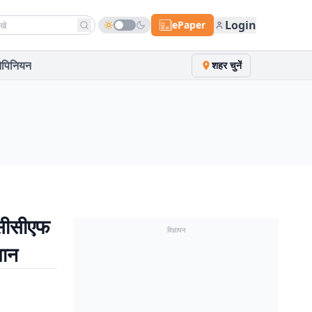
h news
Login
ePaper
पिनियन
शहर चुनें
पीसीसीएफ
विज्ञापन
यान