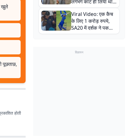
लगभग काट ही लिया था,
 खुले
न्यूजीलैंड सीरीज से पहले
Viral Video: एक कैच
बाल-बाल बचे
के लिए 1 करोड़ रुपये,
SA20 में दर्शक ने पकड़ा
एक हाथ से गजब का कैच
विज्ञापन
 पूछताछ,
प्रकाशित होती