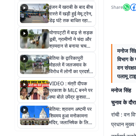
सैलाब, हर-हर महादेव के
इंजन में खराबी के बाद बीच
Share
जयघोष से गूंजा परिसर
रास्ते में खड़ी हुई मेमू ट्रेन,
डेढ़ घंटे तक बाधित रहा
आवागमन
योगापट्टी में बाढ़ से सड़क
डूबी, ग्रामीणों ने चंदा और
श्रमदान से बनाया चचरी
मनोज सिंह
पुल
बेतिया के द्वारिकापुरी
विभाग के 
मोहल्ले में जलजमाव के
वन संरक्ष
विरोध में लोगों का प्रदर्शन,
पलामू टा
स्थायी समाधान की मांग
VIDEO : मंत्री दीपक
मनोज सिंह
प्रकाश के MLC बनने पर
क्या बोले उपेंद्र कुशवाहा,
चुनाव के दौर
सुनिए
बेतिया: श्रावण अष्टमी पर
रांची : वन व
शिवमय हुआ मनोकामना
मंदिर, जलाभिषेक के लिए
प्रधान मुख्य 
लगी लंबी कतारें