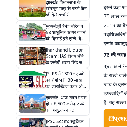
झारखंड विधानसभा के
इसमें कहा था
मॉनसून सत्र के पहले दिन
की देखें तस्वीरें
75 लाख रुपये
2019 को बैठक
मुख्यमंत्री हेमंत सोरेन ने
58 आधुनिक फायर वाहनों
पदाधिकारियों
को दिखाई हरी झंडी, देखें
इसके बावजूद 
तस्वीरें
Jharkhand Liquor
76 की जगह 
Scam: IAS विनय चौबे
के करीबी अरुण सिंह से
पूछताछ में र
ACB की कड़ी पूछताछ,
JSLPS में 1300 नए पदों
खुलेगा मनी ट्रेल का राज?
के रास्ते बा
पर होगी भर्ती, 30 लाख
जांच के क्रम
का एक्सीडेंटल कवर और
बढ़े भत्ते, हेमंत सरकार का
उग्रवादियों 
झारखंड: आज सदन में पेश
बड़ा तोहफा
है. यह रास्त
होगा 6,500 करोड़ रुपये
का अनुपूरक बजट
प्रभा
JPSC Scam: स्टूडेंट्स