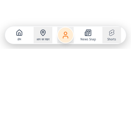
होम
आप का शहर
News Snap
Shorts
Follow us on
X
Download Mobile App