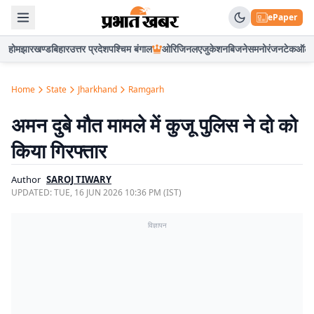
ePaper
होम
झारखण्ड
बिहार
उत्तर प्रदेश
पश्चिम बंगाल
ओरिजिनल
एजुकेशन
बिजनेस
मनोरंजन
टेक
ऑटो
Home
State
Jharkhand
Ramgarh
अमन दुबे मौत मामले में कुजू पुलिस ने दो को
किया गिरफ्तार
Author
SAROJ TIWARY
UPDATED:
TUE, 16 JUN 2026 10:36 PM (IST)
विज्ञापन