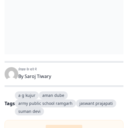
लेखक के बारे में
By
Saroj Tiwary
a g kujur
aman dube
Tags
army public school ramgarh
jaswant prajapati
suman devi