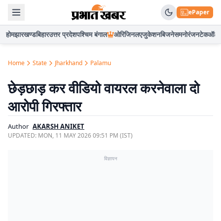
ePaper
होम
झारखण्ड
बिहार
उत्तर प्रदेश
पश्चिम बंगाल
ओरिजिनल
एजुकेशन
बिजनेस
मनोरंजन
टेक
ऑटो
Home
State
Jharkhand
Palamu
छेड़छाड़ कर वीडियो वायरल करनेवाला दो
आरोपी गिरफ्तार
Author
AKARSH ANIKET
UPDATED:
MON, 11 MAY 2026 09:51 PM (IST)
विज्ञापन