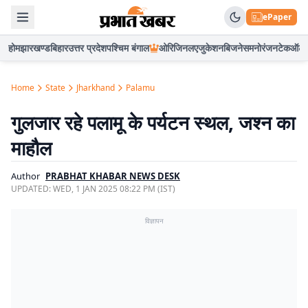
ePaper
होम
झारखण्ड
बिहार
उत्तर प्रदेश
पश्चिम बंगाल
ओरिजिनल
एजुकेशन
बिजनेस
मनोरंजन
टेक
ऑटो
Home
State
Jharkhand
Palamu
गुलजार रहे पलामू के पर्यटन स्थल, जश्न का
माहौल
Author
PRABHAT KHABAR NEWS DESK
UPDATED:
WED, 1 JAN 2025 08:22 PM (IST)
विज्ञापन