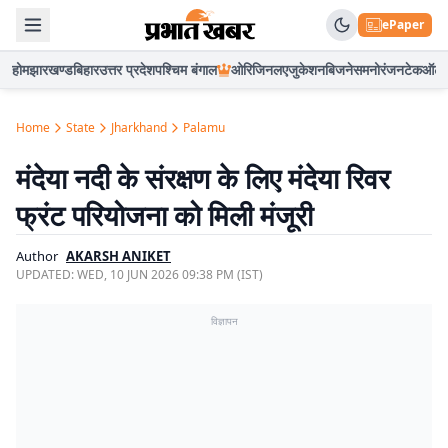
ePaper
होम
झारखण्ड
बिहार
उत्तर प्रदेश
पश्चिम बंगाल
ओरिजिनल
एजुकेशन
बिजनेस
मनोरंजन
टेक
ऑटो
Home
State
Jharkhand
Palamu
मंदेया नदी के संरक्षण के लिए मंदेया रिवर
फ्रंट परियोजना को मिली मंजूरी
Author
AKARSH ANIKET
UPDATED:
WED, 10 JUN 2026 09:38 PM (IST)
विज्ञापन