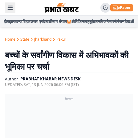
ePaper
होम
झारखण्ड
बिहार
उत्तर प्रदेश
पश्चिम बंगाल
ओरिजिनल
एजुकेशन
बिजनेस
मनोरंजन
टेक
ऑटो
Home
State
Jharkhand
Pakur
बच्चों के सर्वांगीण विकास में अभिभावकों की
भूमिका पर चर्चा
Author
PRABHAT KHABAR NEWS DESK
UPDATED:
SAT, 13 JUN 2026 06:06 PM (IST)
विज्ञापन