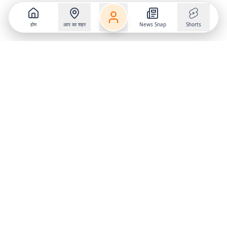
होम
आप का शहर
News Snap
Shorts
Follow us on
X
Download Mobile App
State
›
Jharkhand
›
Hindi News
Gumla News
Bihar News
Dumka News