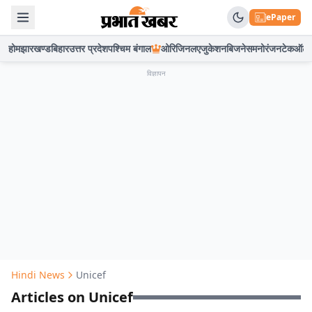
ePaper
होम
झारखण्ड
बिहार
उत्तर प्रदेश
पश्चिम बंगाल
ओरिजिनल
एजुकेशन
बिजनेस
मनोरंजन
टेक
ऑटो
विज्ञापन
Hindi News
Unicef
Articles on Unicef