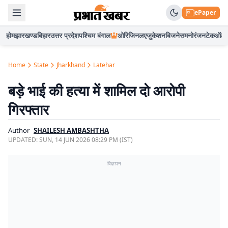
ePaper
होम
झारखण्ड
बिहार
उत्तर प्रदेश
पश्चिम बंगाल
ओरिजिनल
एजुकेशन
बिजनेस
मनोरंजन
टेक
ऑटो
Home
State
Jharkhand
Latehar
बड़े भाई की हत्या में शामिल दो आरोपी
गिरफ्तार
Author
SHAILESH AMBASHTHA
UPDATED:
SUN, 14 JUN 2026 08:29 PM (IST)
विज्ञापन