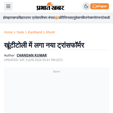
ePaper
होम
झारखण्ड
बिहार
उत्तर प्रदेश
पश्चिम बंगाल
ओरिजिनल
एजुकेशन
बिजनेस
मनोरंजन
टेक
ऑटो
Home
State
Jharkhand
Khunti
खूंटीटोली में लगा नया ट्रांसफॉर्मर
Author
CHANDAN KUMAR
UPDATED:
SAT, 6 JUN 2026 05:41 PM (IST)
विज्ञापन