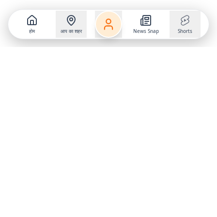
होम
आप का शहर
News Snap
Shorts
Follow us on
X
Download Mobile App
State
›
Jharkhand
›
Hindi News
Gumla News
Bihar News
Dumka News