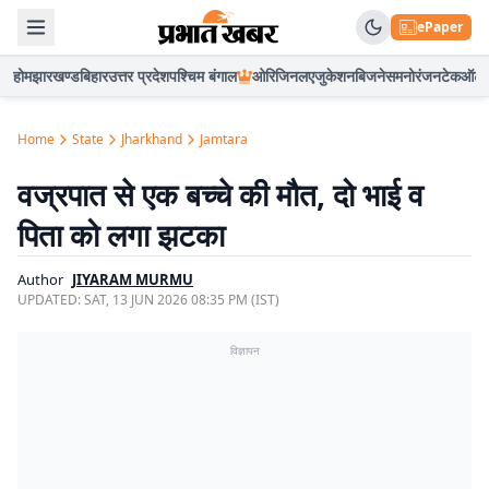
ePaper
होम
झारखण्ड
बिहार
उत्तर प्रदेश
पश्चिम बंगाल
ओरिजिनल
एजुकेशन
बिजनेस
मनोरंजन
टेक
ऑटो
Home
State
Jharkhand
Jamtara
वज्रपात से एक बच्चे की मौत, दो भाई व
पिता को लगा झटका
Author
JIYARAM MURMU
UPDATED:
SAT, 13 JUN 2026 08:35 PM (IST)
विज्ञापन