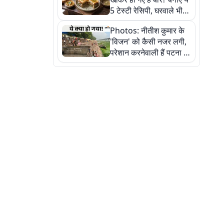
5 टेस्टी रेसिपी, घरवाले भी
मांगेंगे बार-बार
Photos: नीतीश कुमार के
'विजन' को कैसी नजर लगी,
परेशान करनेवाली हैं पटना में
गंगा घाट की ये 11 तस्वीरें