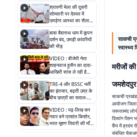
पड़ोसी? वीडियो में देखिए
श्रावणी मेला की दूसरी
कैसा है पीके का नया
सोमवारी पर देवघर में
ठिकाना
उमड़ेगा आस्था का सैलाब,
तीन लाख से अधिक
बाबा बैद्यनाथ धाम में कूपन
श्रद्धालुओं के पहुंचने का
साकची प्र
दर्शन बंद, उमड़ी कांवरियों
अनुमान
की भीड़
स्वास्थ्य
VIDEO : बीजेपी नेता
मरीजों की
शाहनवाज हुसैन का दावा-
आखिरी सांस ले रही है
RJD, तेजस्वी को लेकर
जमशेदपुर
TRE-4 और BSSC भर्ती
क्या कहा, सुनिए
का इंतजार, बढ़ती उम्र के
साकची प्रखंड क
बीच छात्रों का सवाल-
आयोजन जिला अध
आखिर कब आएगी बहाली?
VIDEO : पढ़-लिख कर
देखें वीडियो
जरूरतमंद लोगों
गवार बने प्रशांत किशोर,
दिव्यांग पेंशन
भरत भूषण तिवारी की माँ ने
कैंप में ह्रदय
कहा नहीं थी उम्मीद, बेटा
संबंधित चेकअप
था तो किसी को बोलने की