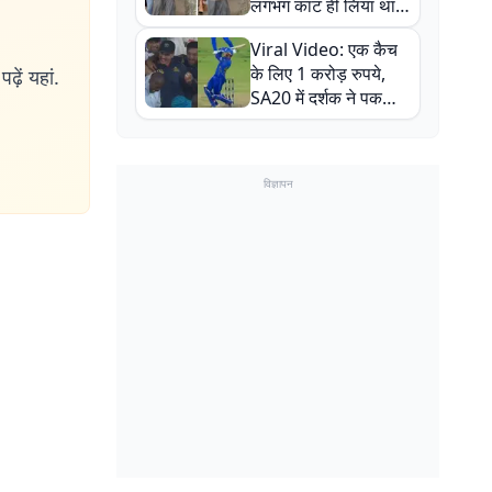
लगभग काट ही लिया था,
न्यूजीलैंड सीरीज से पहले
Viral Video: एक कैच
बाल-बाल बचे
के लिए 1 करोड़ रुपये,
ढ़ें यहां.
SA20 में दर्शक ने पकड़ा
एक हाथ से गजब का कैच
विज्ञापन