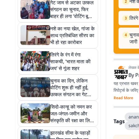
नशे क
2
गेट जाम से अटका उत्कल
संगठन का चुनाव, फिर
बाहर ही लगा ‘वोटिंग बूथ’;
तिरंग
3
धूप में कतार लग मतदाता
नशे का नया खेल, गांजा के
कर रहे वोटिंग
चुनाव
साथ प्रतिबंधित सीरप का
4
जारी
भी हो रहा कारोबार
तिरंगे के रंग में रंगा
साकची, ‘भारत माता की
जय’ से गूंजा शहर
लेखक के 
By
P
चुनाव का दिन, लेकिन
यह प्रभात खबर क
वोटिंग शुरू ही नहीं हुई,
रिपोर्ट्स के जरि
उत्कल संगठन का गेट
Read More
जाम कर विपक्ष का विरोध
सिदो-कान्हू को नमन कर
जारी
जल-जंगल-जमीन और
anan
संस्कृति की रक्षा का लिया
Tags
sakc
संकल्प
झारखंड सीमा के पहाड़ों