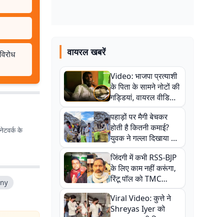
वायरल खबरें
 विरोध
Video: भाजपा प्रत्याशी
के पिता के सामने नोटों की
गड्डियां, वायरल वीडियो
से राजनीति में उबाल,
पहाड़ों पर मैगी बेचकर
अजित महतो बोले- TMC
होती है कितनी कमाई?
की गंदी चाल
ेटवर्क के
युवक ने गल्ला दिखाया तो
नौकरी वालों के खड़े हो गए
जिंदगी में कभी RSS-BJP
कान
के लिए काम नहीं करूंगा,
रिंटू पॉल को TMC
ony
ऑफिस में ले जाकर पीटा,
Viral Video: कुत्ते ने
Video वायरल
Shreyas Iyer को