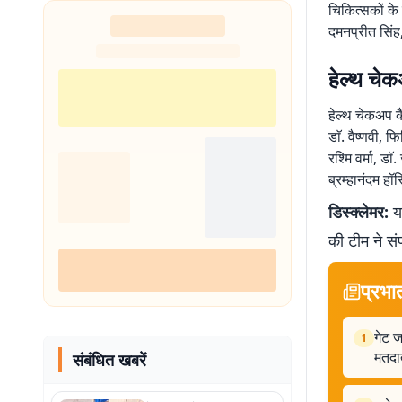
चिकित्सकों के
नहीं थी हिम्मत
दमनप्रीत सिंह
हेल्थ चेकअ
हेल्थ चेकअप कै
डाॅ. वैष्णवी, 
रश्मि वर्मा, ड
ब्रम्हानंदम ह
डिस्क्लेमर:
यह
की टीम ने सं
प्रभा
गेट ज
1
मतदात
संबंधित खबरें