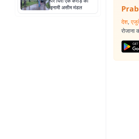
पर घिरा एक करोड़ का
Prab
इनामी असीम मंडल
देश
,
एजु
रोजाना की