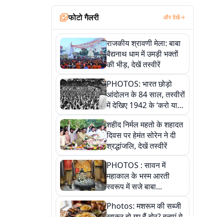
फोटो गैलरी
और देखें
राजकीय श्रावणी मेला: बाबा
बैद्यनाथ धाम में उमड़ी भक्तों
की भीड़, देखें तस्वीरें
PHOTOS: भारत छोड़ो
आंदोलन के 84 साल, तस्वीरों
में देखिए 1942 के ‘करो या
मरो’ आंदोलन की कहानी
शहीद निर्मल महतो के शहादत
दिवस पर हेमंत सोरेन ने दी
श्रद्धांजलि, देखें तस्वीरें
PHOTOS : सावन में
महाकाल के भस्म आरती
स्वरूप में सजे बाबा
औघड़दानी, तस्वीरों में करें
Photos: मशरूम की सब्जी
अद्भुत दर्शन
खाकर हो गए हैं बोर? बनाएं ये