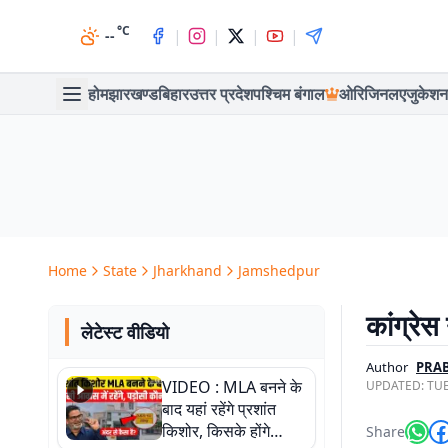
°C
|
|
|
|
--
होम
झारखण्ड
बिहार
उत्तर प्रदेश
पश्चिम बंगाल
ओरिजिनल
एजुकेशन
Home
State
Jharkhand
Jamshedpur
कांग्रेस
लेटेस्ट वीडियो
Author
PRA
VIDEO : MLA बनने के
UPDATED:
TUE
बाद यहां रहेंगे प्रशांत
किशोर, किसके होंगे
Share