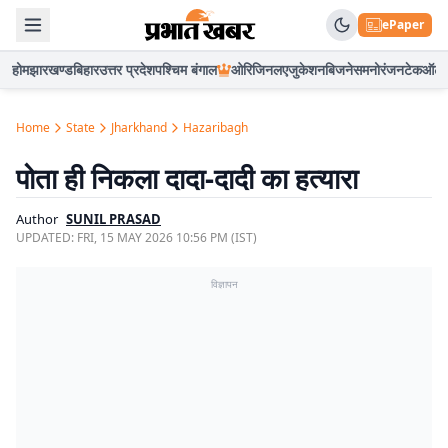
ePaper
होम
झारखण्ड
बिहार
उत्तर प्रदेश
पश्चिम बंगाल
ओरिजिनल
एजुकेशन
बिजनेस
मनोरंजन
टेक
ऑटो
Home
State
Jharkhand
Hazaribagh
पोता ही निकला दादा-दादी का हत्यारा
Author
SUNIL PRASAD
UPDATED:
FRI, 15 MAY 2026 10:56 PM (IST)
विज्ञापन