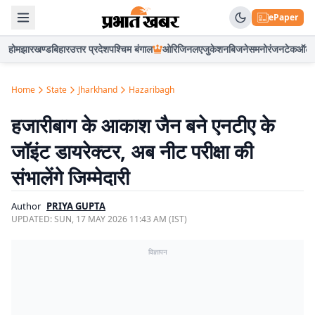
ePaper
होम
झारखण्ड
बिहार
उत्तर प्रदेश
पश्चिम बंगाल
ओरिजिनल
एजुकेशन
बिजनेस
मनोरंजन
टेक
ऑटो
Home
State
Jharkhand
Hazaribagh
हजारीबाग के आकाश जैन बने एनटीए के
जॉइंट डायरेक्टर, अब नीट परीक्षा की
संभालेंगे जिम्मेदारी
Author
PRIYA GUPTA
UPDATED:
SUN, 17 MAY 2026 11:43 AM (IST)
विज्ञापन