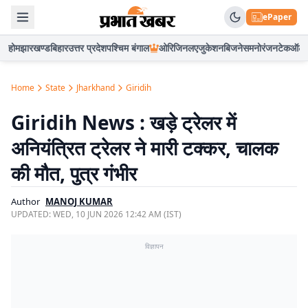
ePaper
होम
झारखण्ड
बिहार
उत्तर प्रदेश
पश्चिम बंगाल
ओरिजिनल
एजुकेशन
बिजनेस
मनोरंजन
टेक
ऑटो
Home
State
Jharkhand
Giridih
Giridih News : खड़े ट्रेलर में
अनियंत्रित ट्रेलर ने मारी टक्कर, चालक
की मौत, पुत्र गंभीर
Author
MANOJ KUMAR
UPDATED:
WED, 10 JUN 2026 12:42 AM (IST)
विज्ञापन