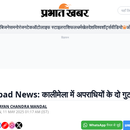
Searc
बिजनेस
मनोरंजन
टेक
ऑटो
लाइफ स्टाइल
राशिफल
धर्म
खेल
देश
विश्व
शॉर्ट्स
वीडियो
ओ
विज्ञापन
 News: कालीमेला में अपराधियों के दो गुट 
AYAN CHANDRA MANDAL
, 11 MAY 2025 01:17 AM (IST)