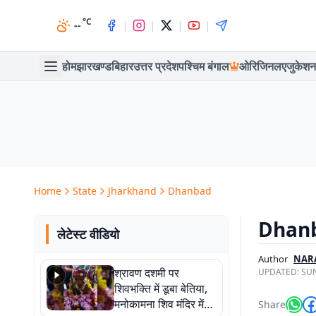
°C
|
|
|
|
--
होम
झारखण्ड
बिहार
उत्तर प्रदेश
पश्चिम बंगाल
ओरिजिनल
एजुकेशन
Home
State
Jharkhand
Dhanbad
Dhanbad
लेटेस्ट वीडियो
Author
NAR
श्रावण दशमी पर
UPDATED:
SUN
शिवभक्ति में डूबा बेतिया,
मनोकामना शिव मंदिर में
Share