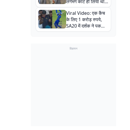
लगभग काट ही लिया था,
न्यूजीलैंड सीरीज से पहले
Viral Video: एक कैच
बाल-बाल बचे
के लिए 1 करोड़ रुपये,
SA20 में दर्शक ने पकड़ा
एक हाथ से गजब का कैच
विज्ञापन