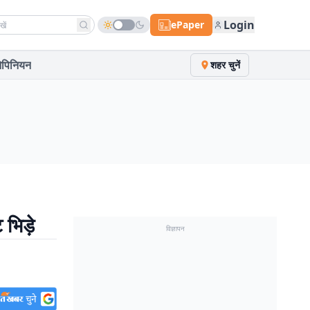
h news
Login
ePaper
पिनियन
शहर चुनें
भिड़े
विज्ञापन