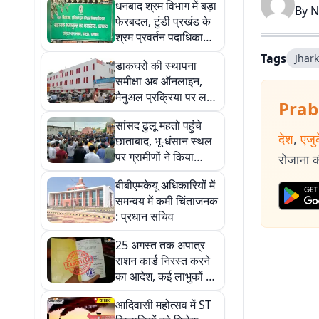
धनबाद श्रम विभाग में बड़ा
By
N
फेरबदल, टुंडी प्रखंड के
श्रम प्रवर्तन पदाधिकारी
बदले
Tags
Jhark
डाकघरों की स्थापना
समीक्षा अब ऑनलाइन,
मैनुअल प्रक्रिया पर लगी
Prab
रोक
सांसद ढुलू महतो पहुंचे
देश
,
एजु
छाताबाद, भू-धंसान स्थल
पर ग्रामीणों ने किया
रोजाना की
विरोध
बीबीएमकेयू अधिकारियों में
समन्वय में कमी चिंताजनक
: प्रधान सचिव
25 अगस्त तक अपात्र
राशन कार्ड निरस्त करने
का आदेश, कई लाभुकों पर
होगी कार्रवाई
आदिवासी महोत्सव में ST