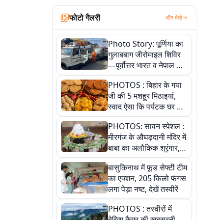
फोटो गैलरी
और देखें
Photo Story: पूर्णिया का
गुलाबबाग जीरोमाइल शिविर
—पूर्वोत्तर भारत व नेपाल के
कांवरियों का प्रमुख सेवा धाम
PHOTOS : बिहार के गया
जी की 5 मशहूर मिठाइयां,
स्वाद ऐसा कि पर्यटक घर ले
जाना नहीं भूलते, तस्वीरों में
PHOTOS: सावन स्पेशल :
देखें
मीरगंज के औघड़दानी मंदिर में
बाबा का अलौकिक श्रृंगार,
तस्वीरों में देखें महादेव के कई
बासुकिनाथ में फूड सेफ्टी टीम
मनमोहक स्वरूप
का एक्शन, 205 किलो फंगस
लगा पेड़ा नष्ट, देखें तस्वीरें
PHOTOS : तस्वीरों में
देखिए कैमूर की खूबसूरती,