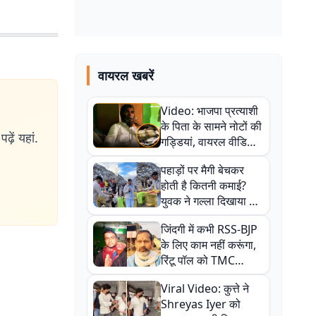
वायरल खबरें
Video: भाजपा प्रत्याशी
के पिता के सामने नोटों की
ढ़ें यहां.
गड्डियां, वायरल वीडियो
से राजनीति में उबाल,
पहाड़ों पर मैगी बेचकर
अजित महतो बोले- TMC
होती है कितनी कमाई?
की गंदी चाल
युवक ने गल्ला दिखाया तो
नौकरी वालों के खड़े हो गए
जिंदगी में कभी RSS-BJP
कान
के लिए काम नहीं करूंगा,
रिंटू पॉल को TMC
ऑफिस में ले जाकर पीटा,
Viral Video: कुत्ते ने
Video वायरल
Shreyas Iyer को