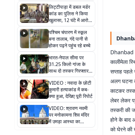
हुआ भव्य श्रृंगार
लिट्टीपाड़ा में डबल मर्डर
कांड का पुलिस ने किया
खुलासा, 12 घंटे में आरोपी
गिरफ्तार
पश्चिम चंपारण में स्कूल
Dhanbad 
बना तालाब, गंदे पानी से
होकर पढ़ने पहुंच रहे बच्चे
Dhanbad Ne
भारत-नेपाल सीमा पर
कालीमेला स्थ
31.25 किलो गांजा के
साथ दो तस्कर गिरफ्तार,
सप्ताह पहले
नेपाली नंबर की बाइक
अलग घटना को
VIDEO : नवादा के छोटी
जब्त
कुमारी हत्याकांड में कब-
काटकर तस्कर
क्या हुआ, देखिए पूरी रिपोर्ट
लेबर लेकर पहु
VIDEO: श्रावण नवमी
तस्करी की जा
पर मनोकामना शिव मंदिर
होने के बाद 
में उमड़ा आस्था का
सैलाब, हर-हर महादेव के
को घेरने की
जयघोष से गूंजा परिसर