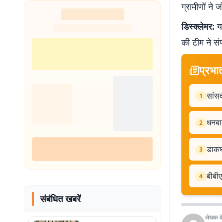
ग्रामीणों ने
डिस्क्लेमर:
यह
की टीम ने सं
प्रभा
सांसद
1
धनबाद
2
डाकघ
3
बीबीए
4
संबंधित खबरें
लेखक के 