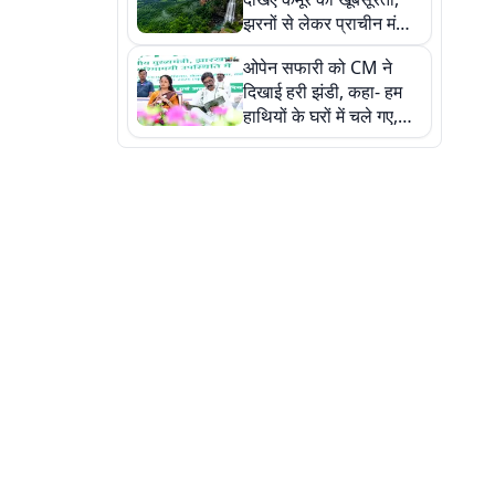
झरनों से लेकर प्राचीन मंदिरों
तक प्रकृति और आस्था का
ओपेन सफारी को CM ने
अद्भुत संगम
दिखाई हरी झंडी, कहा- हम
हाथियों के घरों में चले गए,
देखें तस्वीरें