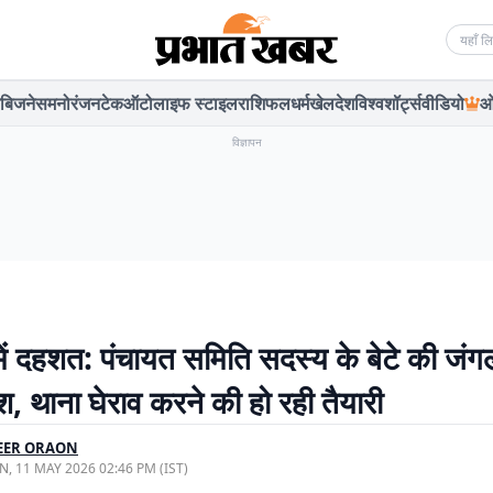
Searc
बिजनेस
मनोरंजन
टेक
ऑटो
लाइफ स्टाइल
राशिफल
धर्म
खेल
देश
विश्व
शॉर्ट्स
वीडियो
ओ
विज्ञापन
ें दहशत: पंचायत समिति सदस्य के बेटे की जंगल 
, थाना घेराव करने की हो रही तैयारी
EER ORAON
, 11 MAY 2026 02:46 PM (IST)