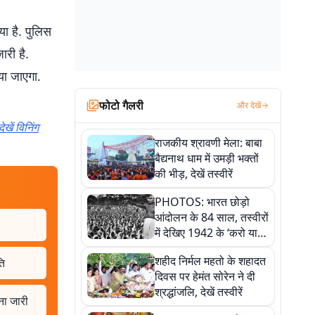
ा है. पुलिस
ारी है.
या जाएगा.
फोटो गैलरी
और देखें
खें विनिंग
राजकीय श्रावणी मेला: बाबा
बैद्यनाथ धाम में उमड़ी भक्तों
की भीड़, देखें तस्वीरें
PHOTOS: भारत छोड़ो
आंदोलन के 84 साल, तस्वीरों
में देखिए 1942 के ‘करो या
मरो’ आंदोलन की कहानी
शहीद निर्मल महतो के शहादत
ति
दिवस पर हेमंत सोरेन ने दी
श्रद्धांजलि, देखें तस्वीरें
ना जारी