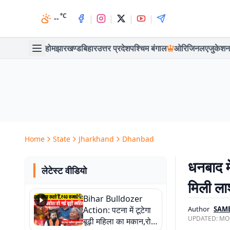
°C
|
|
|
|
--
होम
झारखण्ड
बिहार
उत्तर प्रदेश
पश्चिम बंगाल
ओरिजिनल
एजुकेशन
Home
State
Jharkhand
Dhanbad
धनबाद म
लेटेस्ट वीडियो
मिली लाश
Bihar Bulldozer
Action: पटना में टूटेगा
Author
SAM
UPDATED:
MON
बूढ़ी महिला का मकान,रोते