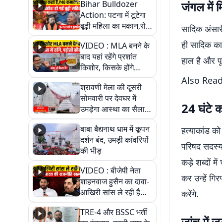
Bihar Bulldozer
जंगल में 
Action: पटना में टूटेगा
बूढ़ी महिला का मकान,रोते
सादिक अंसारी
रोते हुई बेहोश; वीडियो में
ही सादिक का 
VIDEO : MLA बनने के
देखिए पूरा मामला
बाद यहां रहेंगे प्रशांत
हाल है और पू
किशोर, किसके होंगे
पड़ोसी? वीडियो में देखिए
Also Rea
श्रावणी मेला की दूसरी
कैसा है पीके का नया
सोमवारी पर देवघर में
ठिकाना
24 घंटे 
उमड़ेगा आस्था का सैलाब,
तीन लाख से अधिक
बाबा बैद्यनाथ धाम में कूपन
हत्याकांड को
श्रद्धालुओं के पहुंचने का
दर्शन बंद, उमड़ी कांवरियों
अनुमान
परिषद सदस्य
की भीड़
कड़े शब्दों म
VIDEO : बीजेपी नेता
कर उन्हें गिर
शाहनवाज हुसैन का दावा-
आखिरी सांस ले रही है
करेंगे.
RJD, तेजस्वी को लेकर
TRE-4 और BSSC भर्ती
क्या कहा, सुनिए
जांच में ज