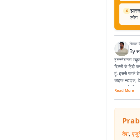
झारखं
4
लोग
लेखक के 
By
स
इंटरनेशनल स्कूल
दिल्ली से हिंदी 
हूं. इससे पहले 
लाइफ स्टाइल, हे
कर रहा हूं. फिर 
Read More
Prab
देश
,
एजु