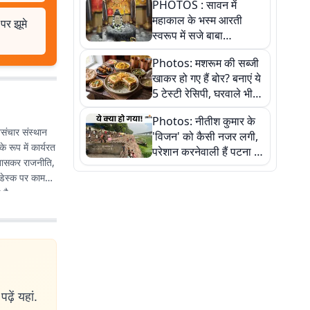
PHOTOS : सावन में
महाकाल के भस्म आरती
पर झूमे
स्वरूप में सजे बाबा
औघड़दानी, तस्वीरों में करें
Photos: मशरूम की सब्जी
अद्भुत दर्शन
खाकर हो गए हैं बोर? बनाएं ये
5 टेस्टी रेसिपी, घरवाले भी
मांगेंगे बार-बार
Photos: नीतीश कुमार के
संचार संस्थान
'विजन' को कैसी नजर लगी,
 रूप में कार्यरत
परेशान करनेवाली हैं पटना में
े खासकर राजनीति,
गंगा घाट की ये 11 तस्वीरें
 डेस्क पर काम
 है.
ढ़ें यहां.