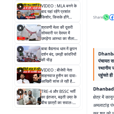
रोते हुई बेहोश; वीडियो में
VIDEO : MLA बनने के
देखिए पूरा मामला
बाद यहां रहेंगे प्रशांत
किशोर, किसके होंगे
Share
पड़ोसी? वीडियो में देखिए
श्रावणी मेला की दूसरी
कैसा है पीके का नया
सोमवारी पर देवघर में
ठिकाना
उमड़ेगा आस्था का सैलाब,
तीन लाख से अधिक
बाबा बैद्यनाथ धाम में कूपन
श्रद्धालुओं के पहुंचने का
Dhanbad
दर्शन बंद, उमड़ी कांवरियों
अनुमान
की भीड़
पंचायत सम
स्थानीय ज
VIDEO : बीजेपी नेता
पहुंचते ह
शाहनवाज हुसैन का दावा-
आखिरी सांस ले रही है
RJD, तेजस्वी को लेकर
Dhanbad Cr
TRE-4 और BSSC भर्ती
क्या कहा, सुनिए
क्षेत्र में क
का इंतजार, बढ़ती उम्र के
बीच छात्रों का सवाल-
अमलाटांड़ पं
आखिर कब आएगी बहाली?
कर शव को जंग
देखें वीडियो