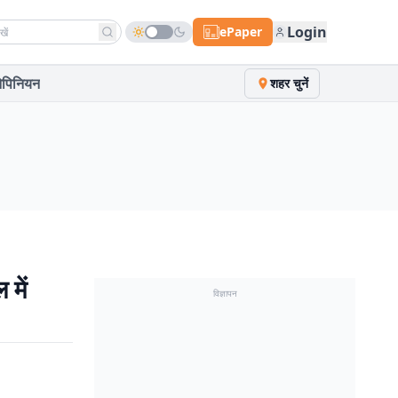
h news
Login
ePaper
पिनियन
शहर चुनें
में
विज्ञापन