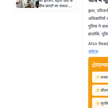
का इंतजार, बढ़ती उम्र के
बीच छात्रों का सवाल-
इधर, परिजनो
आखिर कब आएगी बहाली?
देखें वीडियो
अधिकारियों क
पुलिस ने दाव
हालांकि, पुल
Also Rea
मोमेंट्स
प्रभा
धनबाद
1
डीएमस
2
सुरक्
3