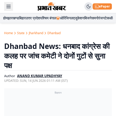
ePaper
होम
झारखण्ड
बिहार
उत्तर प्रदेश
पश्चिम बंगाल
ओरिजिनल
एजुकेशन
बिजनेस
मनोरंजन
टेक
ऑटो
Home
State
Jharkhand
Dhanbad
Dhanbad News: धनबाद कांग्रेस की
कलह पर जांच कमेटी ने दोनों गुटों से सुना
पक्ष
Author
ANAND KUMAR UPADHYAY
UPDATED:
SUN, 14 JUN 2026 01:11 AM (IST)
विज्ञापन