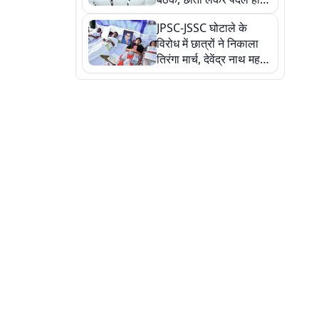
सत्ता पक्ष की मीटिंग में पहुंचे
JPSC-JSSC घोटाले के
सीएम, देखें तस्वीरें
विरोध में छात्रों ने निकाला
तिरंगा मार्च, देवेंद्र नाथ महतो
ने किया जल ग्रहण, देखें
तस्वीरें