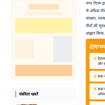
नगर निगम द्व
से अधिक पौधे
संरक्षण, स्वच
पौधों की सुरक
आह्वान किया.
प्रभा
देवघर
1
और सु
बाबा 
2
बाबा 
3
संबंधित खबरें
अभिय