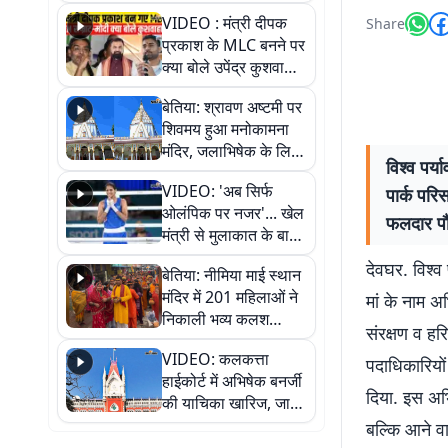
स्थायी समाधान की मांग
VIDEO : मंत्री दीपक
Share
प्रकाश के MLC बनने पर
क्या बोले उपेंद्र कुशवाहा,
सुनिए
बेतिया: श्रावण अष्टमी पर
शिवमय हुआ मनोकामना
मंदिर, जलाभिषेक के लिए
विश्व पर्
लगी लंबी कतारें
VIDEO: 'अब सिर्फ
पार्क पर
ओलंपिक पर नजर'... खेल
फलदार पौ
मंत्री से मुलाकात के बाद
जैसमीन लंबोरिया का बड़ा
देवघर. विश्व
बेतिया: नीमिया माई स्थान
बयान
मंदिर में 201 महिलाओं ने
मां के नाम 
निकाली भव्य कलश
संरक्षण व हर
शोभायात्रा, शिवलिंग
VIDEO: कलकत्ता
प्राण-प्रतिष्ठा महोत्सव
पदाधिकारियों
हाईकोर्ट में अभिषेक बनर्जी
शुरू
दिया. इस अभ
की याचिका खारिज, जानें
क्या है पूरा मामला
बल्कि आने व