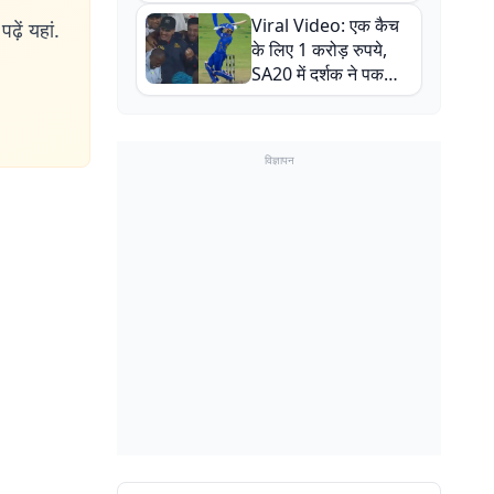
न्यूजीलैंड सीरीज से पहले
Viral Video: एक कैच
ढ़ें यहां.
बाल-बाल बचे
के लिए 1 करोड़ रुपये,
SA20 में दर्शक ने पकड़ा
एक हाथ से गजब का कैच
विज्ञापन