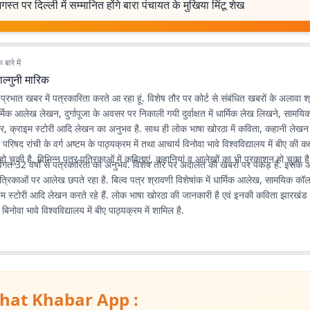
स्त पर दिल्ली में सम्मानित होंगे बारा पंचायत के मुखिया मिंटू शेख
बारे में
ल्गुनी मारिक
े प्रभात खबर में पत्रकारिता करते आ रहा हूं. विशेष तौर पर कोर्ट से संबंधित खबरों के अलावा श
धार्मिक आलेख लेखन, दुर्गापूजा के अवसर पर निकाली गयी दुर्वाक्षत में धार्मिक लेख लिखने, सामय
, क्राइम स्टोरी आदि लेखन का अनुभव है. साथ ही लोक भाषा खोरठा में कविता, कहानी लेखन
िषद रांची के वर्ग अष्टम के पाठ्यक्रम में तथा आचार्य विनोवा भावे विश्वविद्यालय में बीए की कक
हो चुकी है. विभिन्न पत्र पत्रिकाओं में कविताएं, कहानियां व आलेखों का भी प्रकाशन हो चुका है
विगत 32 वर्षों से पत्रकारिता का अनुभव. विशेष तौर पर अदालत की खबरों पर पकड़ है. इसके अ
 पत्रिकाओं पर आलेख छपते रहा है. बिल्व पत्र श्रावणी विशेषांक में धार्मिक आलेख, सामयिक कॉ
इम स्टोरी आदि लेखन करते रहे हैं. लोक भाषा खोरठा की जानकारी है एवं इनकी कविता झारखं
ा बिनोवा भावे विश्वविद्यालय में बीए पाठ्यक्रम में शामिल है.
hat Khabar App :