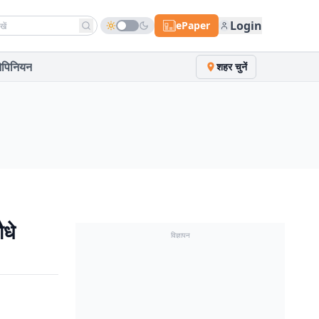
h news
Login
ePaper
पिनियन
शहर चुनें
ौधे
विज्ञापन