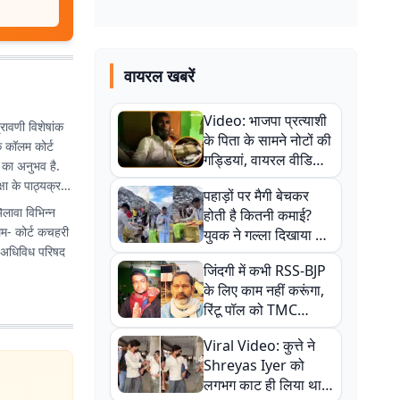
वायरल खबरें
Video: भाजपा प्रत्याशी
्रावणी विशेषांक
के पिता के सामने नोटों की
िक कॉलम कोर्ट
गड्डियां, वायरल वीडियो
 का अनुभव है.
से राजनीति में उबाल,
्षा के पाठ्यक्रम
पहाड़ों पर मैगी बेचकर
अजित महतो बोले- TMC
.
लावा विभिन्न
होती है कितनी कमाई?
की गंदी चाल
लम- कोर्ट कचहरी
युवक ने गल्ला दिखाया तो
ड अधिविध परिषद
नौकरी वालों के खड़े हो गए
जिंदगी में कभी RSS-BJP
कान
के लिए काम नहीं करूंगा,
रिंटू पॉल को TMC
ऑफिस में ले जाकर पीटा,
Viral Video: कुत्ते ने
Video वायरल
Shreyas Iyer को
लगभग काट ही लिया था,