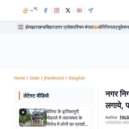
°C
|
|
|
|
--
होम
झारखण्ड
बिहार
उत्तर प्रदेश
पश्चिम बंगाल
ओरिजिनल
एजुकेशन
Home
State
Jharkhand
Deoghar
नगर निग
लेटेस्ट वीडियो
लगाये, प
बेतिया के द्वारिकापुरी
मोहल्ले में जलजमाव के
Author
FAL
UPDATED:
MON
विरोध में लोगों का प्रदर्शन,