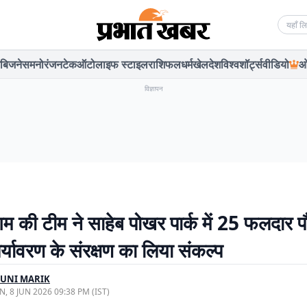
Searc
बिजनेस
मनोरंजन
टेक
ऑटो
लाइफ स्टाइल
राशिफल
धर्म
खेल
देश
विश्व
शॉर्ट्स
वीडियो
ओ
विज्ञापन
म की टीम ने साहेब पोखर पार्क में 25 फलदार प
र्यावरण के संरक्षण का लिया संकल्प
GUNI MARIK
, 8 JUN 2026 09:38 PM (IST)