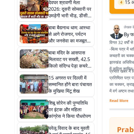
15 अग
देवघर श्रावणी मेला
4
2026: दूसरी सोमवारी पर
उमड़ेगी भारी भीड़, डीसी ने
रूट लाइनिंग, ट्रैफिक और
बाबा बैद्यनाथ धाम: आस्था
लेखक के 
सुरक्षा व्यवस्था को लेकर
से आगे रोजगार, पर्यटन
By
फा
दिए सख्त निर्देश
और जनसेवा का मजबूत
विगत 32 वर्षों स
केंद्र बना देवघर
-बिल्व पत्र में 
बाबा मंदिर के आसपास
कचहरी का चक्कर
मिलावट पर सख्ती, 42.5
झारखंड अधिविध पर
किलो संदिग्ध पेड़ा कचरे
में कविता शामिल 
प्रभात खबर में 
में, पूरे सावन चलेगा
15 अगस्त पर दिल्ली में
प्रतिष्ठित पत्र
अभियान
सम्मानित होंगे बारा पंचायत
का चक्कर, क्रा
के मुखिया मिंटू शेख
में वर्ग अष्टम तथ
Read More
शिबू सोरेन की पुण्यतिथि
पर इंटक और महिला
कांग्रेस ने किया पौधरोपण
Prab
घरेलू विवाद के बाद युवती