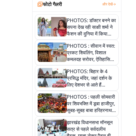
फोटो गैलरी
और देखें
PHOTOS: डॉक्टर बनने का
सपना देख रही साक्षी शर्मा ने
फैशन की दुनिया में किया
कमाल,जानिए बेगूसराय की
PHOTOS : सीवान में स्वत:
बेटी ने कैसे दी अपने सपनों
प्रकट शिवलिंग, विशाल
को उड़ान
कमलदह सरोवर, ऐतिहासिक
महेंद्रनाथ मंदिर और घंटाघर
PHOTOS: बिहार के 4
की कहानी, तस्वीरों में देखिए
प्रसिद्ध मंदिर, जहां दर्शन के
लिए देशभर से आते हैं
श्रद्धालु, जानिए इनकी
PHOTOS : पहली सोमवारी
खासियत
पर शिवभक्ति में डूबा हाजीपुर,
सुबह-सुबह बाबा हरिहरनाथ
मंदिर पहुंचे तेजस्वी, 10
झारखंड विधानसभा मॉनसून
तस्वीरों में देखें नजारा
सत्र से पहले सर्वदलीय
बैठक, छाता लेकर पैदल ही