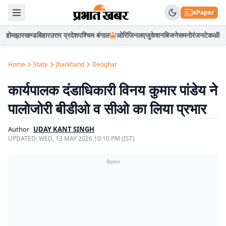
ePaper
होम
झारखण्ड
बिहार
उत्तर प्रदेश
पश्चिम बंगाल
ओरिजिनल
एजुकेशन
बिजनेस
मनोरंजन
टेक
ऑटो
Home
State
Jharkhand
Deoghar
कार्यपालक दंडाधिकारी विनय कुमार पांडेय ने
पालोजोरी बीडीओ व सीओ का लिया प्रभार
Author
UDAY KANT SINGH
UPDATED:
WED, 13 MAY 2026 10:10 PM (IST)
विज्ञापन