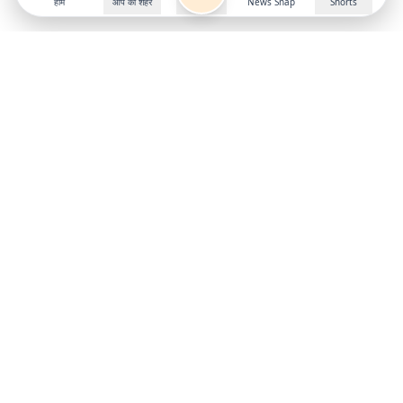
होम
आप का शहर
News Snap
Shorts
Follow us on
X
Download Mobile App
State
›
Jharkhand
›
Hindi News
Gumla News
Bihar News
Dumka News
Delhi News
Ranchi News
Odisha News
Bokaro News