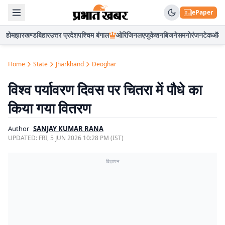
ePaper
होम
झारखण्ड
बिहार
उत्तर प्रदेश
पश्चिम बंगाल
ओरिजिनल
एजुकेशन
बिजनेस
मनोरंजन
टेक
ऑटो
Home
State
Jharkhand
Deoghar
विश्व पर्यावरण दिवस पर चितरा में पौधे का
किया गया वितरण
Author
SANJAY KUMAR RANA
UPDATED:
FRI, 5 JUN 2026 10:28 PM (IST)
विज्ञापन