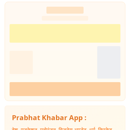
Prabhat Khabar App :
देश
,
एजुकेशन
,
मनोरंजन
,
बिजनेस अपडेट
,
धर्म
,
क्रिकेट
,