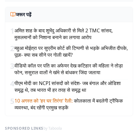
जरूर पढ़ें
1
अमित शाह के बाद शुभेंदु अधिकारी से मिले 2 TMC सांसद,
मुसलमानों को निशाना बनाने का लगाया आरोप
2
महुआ मोईत्रा पर सुप्रीम कोर्ट की टिप्पणी से भड़के अभिजीत दीपके,
पूछा- क्या सब सीने पर गोली खायें?
3
वीडियो कॉल पर पति का अफेयर देख कटिहार की महिला ने तोड़ा
फोन, ससुराल वालों ने खंभे से बांधकर जिंदा जलाया
4
पीएम मोदी का NCPI सांसदों को संदेश- जब बंगाल और ओडिशा
समृद्ध थे, तब भारत भी हर तरह से समृद्ध था
5
10 अगस्त को ‘हर घर तिरंगा’ रैली
:
कोलकाता में बदलेगी ट्रैफिक
व्यवस्था, बंद रहेंगी प्रमुख सड़कें
SPONSORED LINKS
by Taboola