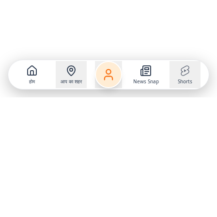
होम
आप का शहर
News Snap
Shorts
Follow us on
X
Download Mobile App