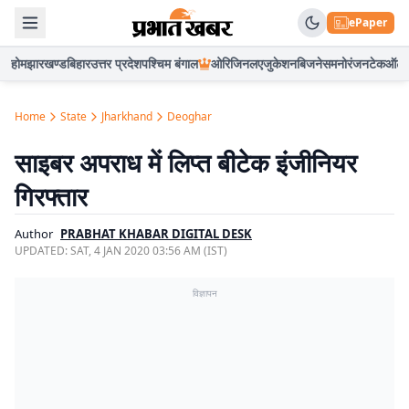
ePaper
होम
झारखण्ड
बिहार
उत्तर प्रदेश
पश्चिम बंगाल
ओरिजिनल
एजुकेशन
बिजनेस
मनोरंजन
टेक
ऑटो
Home
State
Jharkhand
Deoghar
साइबर अपराध में लिप्त बीटेक इंजीनियर
गिरफ्तार
Author
PRABHAT KHABAR DIGITAL DESK
UPDATED:
SAT, 4 JAN 2020 03:56 AM (IST)
विज्ञापन