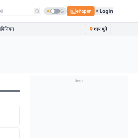
h news
Login
ePaper
पिनियन
शहर चुनें
विज्ञापन