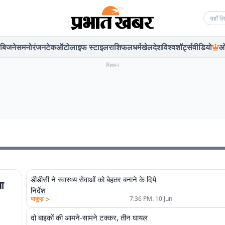
Searc
बिजनेस
मनोरंजन
टेक
ऑटो
लाइफ स्टाइल
राशिफल
धर्म
खेल
देश
विश्व
शॉर्ट्स
वीडियो
ओ
विज्ञापन
डीडीसी ने स्वास्थ्य सेवाओं को बेहतर बनाने के दिये
या
निर्देश
>
पाकुड़
7:36 PM. 10 Jun
दो बाइकों की आमने-सामने टक्कर, तीन घायल