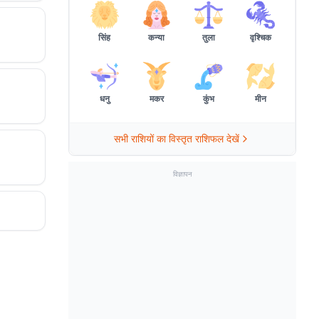
सिंह
कन्या
तुला
वृश्चिक
धनु
मकर
कुंभ
मीन
सभी राशियों का विस्तृत राशिफल देखें
विज्ञापन