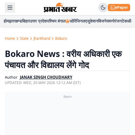
ePaper
होम
झारखण्ड
बिहार
उत्तर प्रदेश
पश्चिम बंगाल
ओरिजिनल
एजुकेशन
बिजनेस
मनोरंजन
टेक
ऑटो
Home
State
Jharkhand
Bokaro
Bokaro News : वरीय अधिकारी एक
पंचायत और विद्यालय लेंगे गोद
Author
JANAK SINGH CHOUDHARY
UPDATED:
WED, 20 MAY 2026 12:12 AM (IST)
विज्ञापन