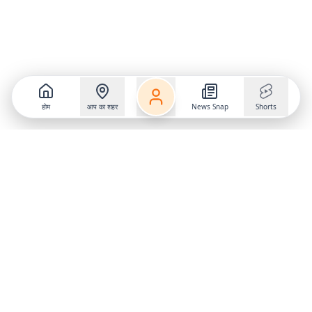
होम
आप का शहर
News Snap
Shorts
Follow us on
X
Download Mobile App