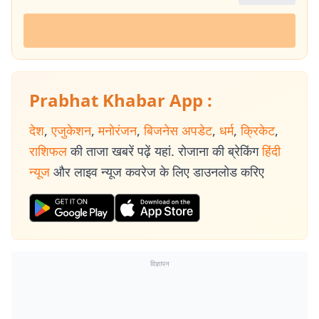
Prabhat Khabar App :
देश
,
एजुकेशन
,
मनोरंजन
,
बिजनेस अपडेट
,
धर्म
,
क्रिकेट
,
राशिफल
की ताजा खबरें पढ़ें यहां. रोजाना की ब्रेकिंग
हिंदी
न्यूज
और लाइव न्यूज कवरेज के लिए डाउनलोड करिए
विज्ञापन