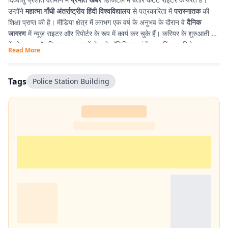
उन्होंने
महात्मा गाँधी अंतर्राष्ट्रीय हिंदी विश्वविद्यालय
से पत्रकारिता में
परास्नातक
की
शिक्षा प्राप्त की है। मीडिया क्षेत्र में लगभग एक वर्ष के अनुभव के दौरान वे
दैनिक
जागरण
में न्यूज़ राइटर और रिपोर्टर के रूप में कार्य कर चुके हैं। करियर के शुरुआती दौर
में लोकसभा और विधानसभा चुनावों से जुड़े पॉलिटिकल कंटेंट राइटिंग का विशेष अनुभव
Read More
प्राप्त किया। इसके अतिरिक्त उन्होंने
टी. एन. बी. कॉलेज
से हिंदी साहित्य में
स्नातक
किया है, जिसके कारण साहित्य, पठन-पाठन, लेखन और कविता-सृजन में उनकी विशेष
रुचि है। सटीक, निष्पक्ष और प्रभावशाली लेखन के माध्यम से पाठकों तक विश्वसनीय
Tags
Police Station Building
जानकारी पहुँचाना उनकी पेशेवर पहचान है।