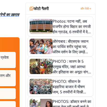
फोटो गैलरी
और देखें
ट्रेनों का ठहराव
Photos: पटना नहीं, अब
राजगीर होगा बिहार का रणजी
होम ग्राउंड, 6 तस्वीरों में देखें
नए स्टेडियम की पूरी कहानी
औरंगाबाद : बीएसएफ जवान
का पार्थिव शरीर पहुंचा घर,
अंतिम दर्शन के लिए उमड़े
लोग
 प्रवेश
PHOTO : सारण के 5
प्रमुख मंदिर, जहां आस्था
और इतिहास का अनूठा संगम,
 वेतन और
तस्वीरों में जानिए
PHOTO: सीवान के
बड़हरिया बाजार में भीषण
जाम, 5 तस्वीरों में दिखी
अव्यवस्था
PHOTOS: डॉक्टर बनने का
सपना देख रही साक्षी शर्मा ने