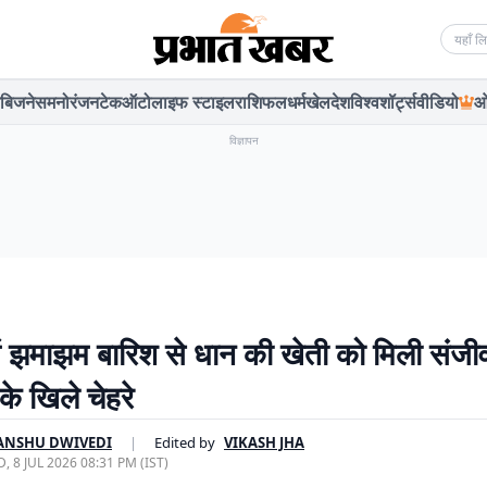
Searc
बिजनेस
मनोरंजन
टेक
ऑटो
लाइफ स्टाइल
राशिफल
धर्म
खेल
देश
विश्व
शॉर्ट्स
वीडियो
ओ
विज्ञापन
ें झमाझम बारिश से धान की खेती को मिली संजी
के खिले चेहरे
ANSHU DWIVEDI
|
Edited by
VIKASH JHA
, 8 JUL 2026 08:31 PM (IST)