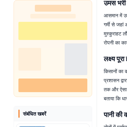
उमस भरी ग
शुरू
आसमान में उम
गर्मी से जहा
मुस्कुराहट ल
रोपनी का कार
लक्ष्य पूर
किसानों का क
प्रशासन द्वा
तक और ऐसा ही
बताया कि धान
पानी की क
संबंधित खबरें