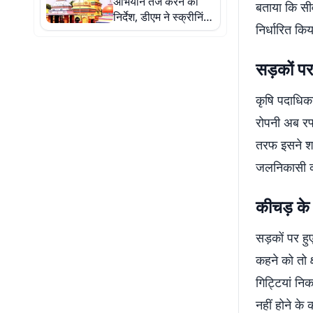
अभियान तेज करने का
बताया कि सीव
निर्देश, डीएम ने स्क्रीनिंग
निर्धारित किय
और मरीजों की निगरानी
बढ़ाने को कहा
सड़कों पर
कृषि पदाधिक
रोपनी अब रफ्
तरफ इसने शहर
जलनिकासी की
कीचड़ के
सड़कों पर हु
कहने को तो क
गिट्टियां निक
नहीं होने के