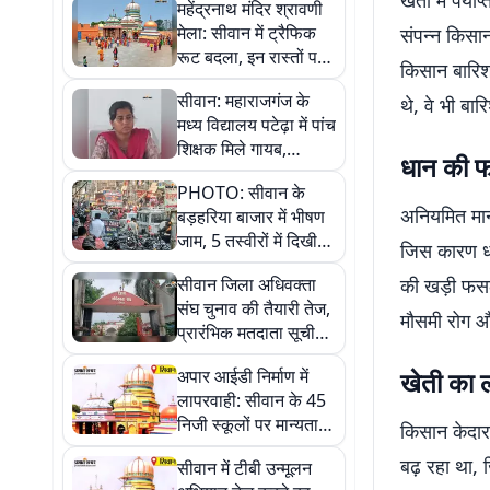
खेतों में पर्
महेंद्रनाथ मंदिर श्रावणी
मेला: सीवान में ट्रैफिक
संपन्न किसा
रूट बदला, इन रास्तों पर
किसान बारिश 
बड़े वाहनों के प्रवेश पर
सीवान: महाराजगंज के
थे, वे भी बा
रोक
मध्य विद्यालय पटेढ़ा में पांच
शिक्षक मिले गायब,
धान की 
एसडीओ ने रोका वेतन और
PHOTO: सीवान के
मांगा जवाब
अनियमित मान
बड़हरिया बाजार में भीषण
जाम, 5 तस्वीरों में दिखी
जिस कारण धा
अव्यवस्था
सीवान जिला अधिवक्ता
की खड़ी फसल 
संघ चुनाव की तैयारी तेज,
मौसमी रोग औ
प्रारंभिक मतदाता सूची
जारी
अपार आईडी निर्माण में
खेती का ल
लापरवाही: सीवान के 45
निजी स्कूलों पर मान्यता
किसान केदार
खत्म होने का खतरा
बढ़ रहा था,
सीवान में टीबी उन्मूलन