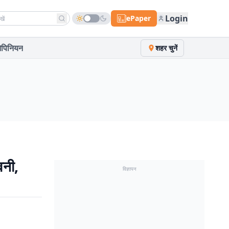
h news
Login
ePaper
पिनियन
शहर चुनें
वनी,
विज्ञापन