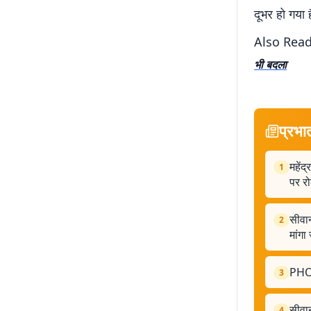
दूभर हो गया ह
Also Rea
भी बदला
प्रभा
महेंद
1
पर र
सीवान
2
मांगा
PHOTO
3
सीवान
4