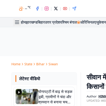
°C
|
|
|
|
--
होम
झारखण्ड
बिहार
उत्तर प्रदेश
पश्चिम बंगाल
ओरिजिनल
एजुकेशन
Home
State
Bihar
Siwan
सीवान म
लेटेस्ट वीडियो
किसानों 
योगापट्टी में बाढ़ से सड़क
डूबी, ग्रामीणों ने चंदा और
Author
HIM
UPDATED:
WED
श्रमदान से बनाया चचरी