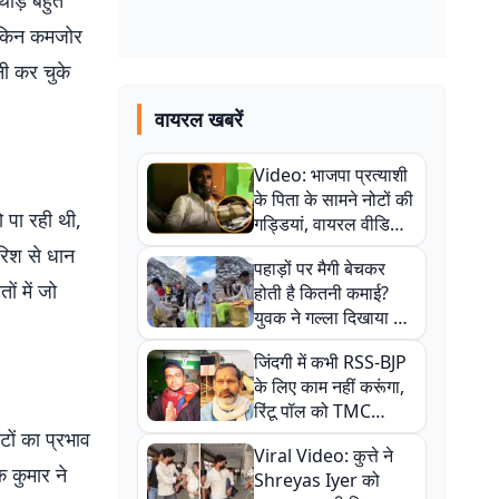
थोड़े बहुत
लेकिन कमजोर
नी कर चुके
वायरल खबरें
Video: भाजपा प्रत्याशी
के पिता के सामने नोटों की
 पा रही थी,
गड्डियां, वायरल वीडियो
से राजनीति में उबाल,
रिश से धान
पहाड़ों पर मैगी बेचकर
अजित महतो बोले- TMC
ं में जो
होती है कितनी कमाई?
की गंदी चाल
युवक ने गल्ला दिखाया तो
नौकरी वालों के खड़े हो गए
जिंदगी में कभी RSS-BJP
कान
के लिए काम नहीं करूंगा,
रिंटू पॉल को TMC
ऑफिस में ले जाकर पीटा,
ों का प्रभाव
Viral Video: कुत्ते ने
Video वायरल
 कुमार ने
Shreyas Iyer को