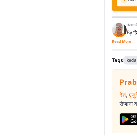
लेखक के 
By
हि
Read More
Tags
keda
Prab
देश
,
एजु
रोजाना की