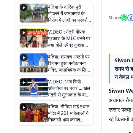
पुल
बेतिया के द्वारिकापुरी
मोहल्ले में जलजमाव के
Share
विरोध में लोगों का प्रदर्शन,
स्थायी समाधान की मांग
VIDEO : मंत्री दीपक
प्रकाश के MLC बनने पर
क्या बोले उपेंद्र कुशवाहा,
सुनिए
बेतिया: श्रावण अष्टमी पर
Siwan New
शिवमय हुआ मनोकामना
समय से बा
मंदिर, जलाभिषेक के लिए
लगी लंबी कतारें
न केवल ध
VIDEO: 'अब सिर्फ
ओलंपिक पर नजर'... खेल
Siwan We
मंत्री से मुलाकात के बाद
अचानक रौनक ल
जैसमीन लंबोरिया का बड़ा
बेतिया: नीमिया माई स्थान
बयान
रफ्तार पकड़ 
मंदिर में 201 महिलाओं ने
रहे किसानों 
निकाली भव्य कलश
शोभायात्रा, शिवलिंग
प्राण-प्रतिष्ठा महोत्सव