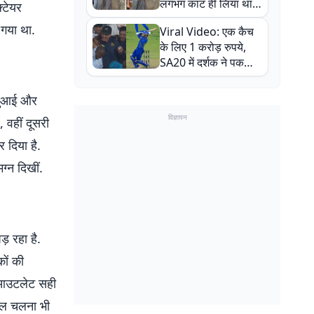
लगभग काट ही लिया था,
्टेयर
न्यूजीलैंड सीरीज से पहले
़ गया था.
Viral Video: एक कैच
बाल-बाल बचे
के लिए 1 करोड़ रुपये,
SA20 में दर्शक ने पकड़ा
एक हाथ से गजब का कैच
 बुआई और
विज्ञापन
 वहीं दूसरी
 दिया है.
्न दिखीं.
़ रहा है.
कों की
का आउटलेट सही
ैदल चलना भी