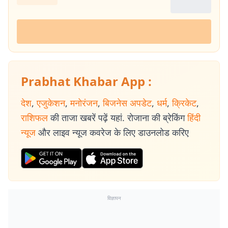
Prabhat Khabar App :
देश
,
एजुकेशन
,
मनोरंजन
,
बिजनेस अपडेट
,
धर्म
,
क्रिकेट
,
राशिफल
की ताजा खबरें पढ़ें यहां. रोजाना की ब्रेकिंग
हिंदी
न्यूज
और लाइव न्यूज कवरेज के लिए डाउनलोड करिए
विज्ञापन