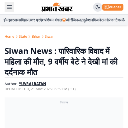
ePaper
होम
झारखण्ड
बिहार
उत्तर प्रदेश
पश्चिम बंगाल
ओरिजिनल
एजुकेशन
बिजनेस
मनोरंजन
टेक
ऑटो
Home
State
Bihar
Siwan
Siwan News : पारिवारिक विवाद में
महिला की मौत, 9 वर्षीय बेटे ने देखी मां की
दर्दनाक मौत
Author
YUVRAJ RATAN
UPDATED:
THU, 21 MAY 2026 06:59 PM (IST)
विज्ञापन