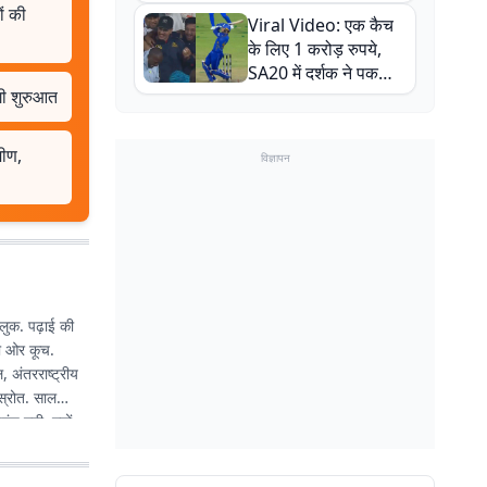
न्यूजीलैंड सीरीज से पहले
ं की
Viral Video: एक कैच
बाल-बाल बचे
के लिए 1 करोड़ रुपये,
SA20 में दर्शक ने पकड़ा
गी शुरुआत
एक हाथ से गजब का कैच
मीण,
विज्ञापन
लुक. पढ़ाई की
की ओर कूच.
 अंतरराष्ट्रीय
 स्रोत. साल
ुंच गयी. ज्यों-