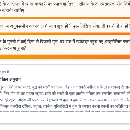
के आंदोलन में थाना-कचहरी पर फहराया तिरंगा, सीवान के दो स्वतंत्रता सेनानियो
रक कहानी जानिए
जगंज अनुमंडलीय अस्पताल में जल्द शुरू होगी डायलिसिस सेवा, तीन मशीनों से हो
 के गुठनी में कई दिनों से बिजली गुल, देर रात में उपकेंद्र पहुंच गए आक्रोशित ग्रा
ए फिर क्या हुआ?
बारे में
िखिल अनुराग
राग. पेशे से पत्रकार. बुद्ध की धरती पर जन्म. बिहार का सबसे नवीनतम जिला (अरवल) से ताल्
ही. फिर गंगा के तट पटना पहुंचा. ज्ञान की धरती से कुछ तालीम हासिल कर राष्ट्रीय राजधानी 
पोस्ट ग्रेजुएट. नोएडा की धरती पर विद्वतजन से कुछ न कुछ सीखा. करंट अफ़ेयर्स, राजनीति, खेल,
त-किसान पसंदीदा टॉपिक. स्कूल, कॉलेज युनिवर्सिटी में यूथ से गपशप करना एनर्जी का अतिरिक्त
े शुरू हुई इस लेखन यात्रा कलम, डेस्कटॉप, लैपटॉप के की-बोर्ड से होते हुए स्मार्ट फोन तक पह
ी है, सीखने, पढ़ने, लिखने की भूख भी बढ़ रही है.