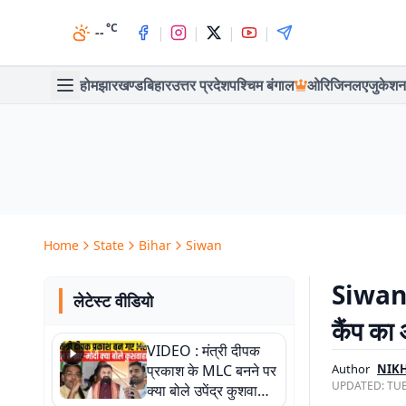
°C
|
|
|
|
--
होम
झारखण्ड
बिहार
उत्तर प्रदेश
पश्चिम बंगाल
ओरिजिनल
एजुकेशन
Home
State
Bihar
Siwan
Siwan 
लेटेस्ट वीडियो
कैंप का
VIDEO : मंत्री दीपक
प्रकाश के MLC बनने पर
Author
NIK
UPDATED:
TUE
क्या बोले उपेंद्र कुशवाहा,