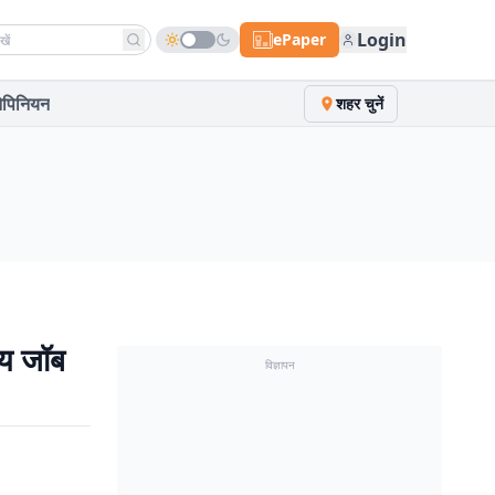
h news
Login
ePaper
पिनियन
शहर चुनें
य जॉब
विज्ञापन