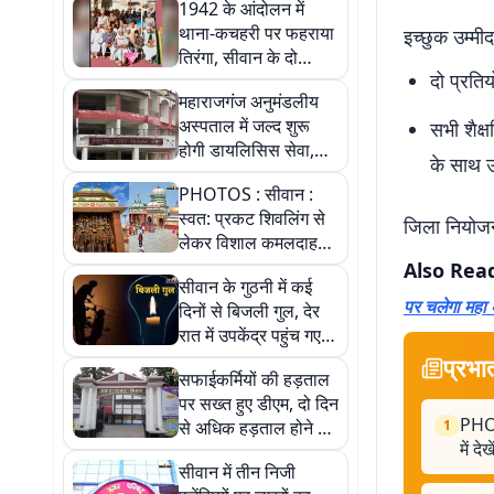
1942 के आंदोलन में
थाना-कचहरी पर फहराया
इच्छुक उम्म
तिरंगा, सीवान के दो
दो प्रतियो
स्वतंत्रता सेनानियों की
महाराजगंज अनुमंडलीय
प्रेरक कहानी जानिए
अस्पताल में जल्द शुरू
सभी शैक्
होगी डायलिसिस सेवा,
के साथ उ
तीन मशीनों से होगी
PHOTOS : सीवान :
शुरुआत
स्वत: प्रकट शिवलिंग से
जिला नियोज
लेकर विशाल कमलदाह
सरोवर तक, 10 तस्वीरों में
Also Rea
सीवान के गुठनी में कई
देखें ऐतिहासिक महेंद्रनाथ
पर चलेगा महा
दिनों से बिजली गुल, देर
मंदिर और घंटाघर की गाथा
रात में उपकेंद्र पहुंच गए
आक्रोशित ग्रामीण,
प्रभा
सफाईकर्मियों की हड़ताल
जानिए फिर क्या हुआ?
पर सख्त हुए डीएम, दो दिन
PHOT
से अधिक हड़ताल होने पर
1
में द
कार्रवाई के निर्देश
सीवान में तीन निजी