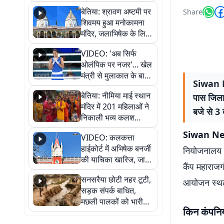
सुनिए
बेतिया: श्रावण अष्टमी पर
Share
शिवमय हुआ मनोकामना
मंदिर, जलाभिषेक के लिए
लगी लंबी कतारें
VIDEO: 'अब सिर्फ
ओलंपिक पर नजर'... खेल
मंत्री से मुलाकात के बाद
Siwan Ne
जैसमीन लंबोरिया का बड़ा
बेतिया: नीमिया माई स्थान
पास जिला
बयान
मंदिर में 201 महिलाओं ने
बजे से 3
निकाली भव्य कलश
शोभायात्रा, शिवलिंग
Siwan News
VIDEO: कलकत्ता
प्राण-प्रतिष्ठा महोत्सव
हाईकोर्ट में अभिषेक बनर्जी
नियोजनालय क
शुरू
की याचिका खारिज, जानें
कैंप महाराज
क्या है पूरा मामला
सनसरैया छोटी नहर टूटी,
आयोजन स्थल 
सड़क संपर्क बाधित,
मछली पालकों को भारी
किन कंपनियो
नुकसान