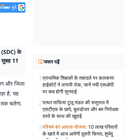
र (SDC) के
प सुबह 11
जरूर पढ़ें
1
प्राथमिक शिक्षकों के तबादले पर कलकत्ता
िभाग और जिला
हाईकोर्ट ने लगायी रोक, जानें नयी एसओपी
पर कब होगी सुनवाई
हा है. यह
2
पत्थर माफिया टुलू मंडल की ससुराल में
े तक चलेगा.
एसटीएफ के छापे, बुलडोजर और बम निरोधक
दस्ते के साथ की खुदाई
3
पश्चिम बंग आवास योजना
:
10 लाख परिवारों
के खाते में आज आयेगी दूसरी किस्त, शुभेंदु