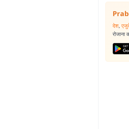
Prab
देश
,
एजु
रोजाना की