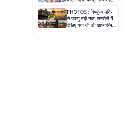
ने किया जल ग्रहण, देखें
PHOTOS : विष्णुपद मंदिर
तस्वीरें
से फल्गु नदी तक, तस्वीरों में
देखिए गया जी की आध्यात्मिक
पहचान