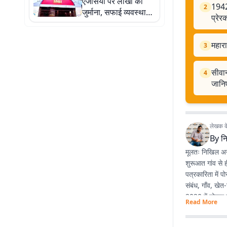
एजेंसियों पर लाखों का
1942 
2
जुर्माना, सफाई व्यवस्था
प्रे
बिगड़ने से नगर परिषद
सख्त
महारा
3
सीवान
4
जानि
लेखक के 
By
न
मूलतः निखिल अनु
शुरूआत गांव से 
पत्रकारिता में 
संबंध, गाँव, खे
2020 में नोएडा स
Read More
ज्यों उम्र बढ़ रह