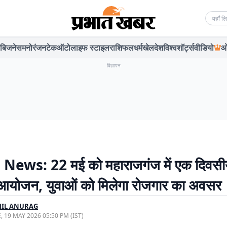
Searc
बिजनेस
मनोरंजन
टेक
ऑटो
लाइफ स्टाइल
राशिफल
धर्म
खेल
देश
विश्व
शॉर्ट्स
वीडियो
ओ
विज्ञापन
News: 22 मई को महाराजगंज में एक दिवसी
 आयोजन, युवाओं को मिलेगा रोजगार का अवसर
HIL ANURAG
, 19 MAY 2026 05:50 PM (IST)