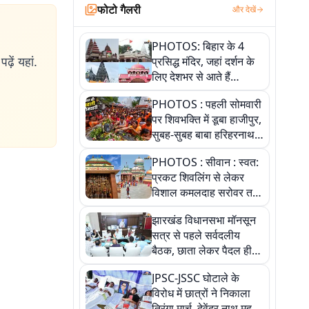
फोटो गैलरी
और देखें
PHOTOS: बिहार के 4
ढ़ें यहां.
प्रसिद्ध मंदिर, जहां दर्शन के
लिए देशभर से आते हैं
श्रद्धालु, जानिए इनकी
PHOTOS : पहली सोमवारी
खासियत
पर शिवभक्ति में डूबा हाजीपुर,
सुबह-सुबह बाबा हरिहरनाथ
मंदिर पहुंचे तेजस्वी, 10
PHOTOS : सीवान : स्वत:
तस्वीरों में देखें नजारा
प्रकट शिवलिंग से लेकर
विशाल कमलदाह सरोवर तक,
10 तस्वीरों में देखें ऐतिहासिक
झारखंड विधानसभा मॉनसून
महेंद्रनाथ मंदिर और घंटाघर
सत्र से पहले सर्वदलीय
की गाथा
बैठक, छाता लेकर पैदल ही
सत्ता पक्ष की मीटिंग में पहुंचे
JPSC-JSSC घोटाले के
सीएम, देखें तस्वीरें
विरोध में छात्रों ने निकाला
तिरंगा मार्च, देवेंद्र नाथ महतो