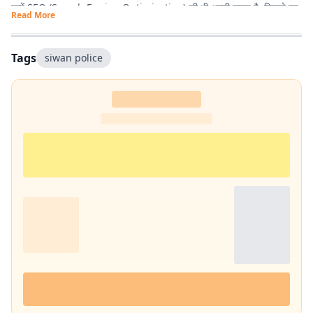
उन्हें SEO (Search Engine Optimization) की भी अच्छी समझ है, जिससे वह
Read More
पाठकों तक समय पर और प्रभावी ढंग से खबरें पहुंचाने में दक्ष हैं. तथ्यपरक, विश्वसनीय
और SEO-अनुकूल समाचार तैयार करना उनकी प्रमुख कार्यशैली है.
Tags
siwan police