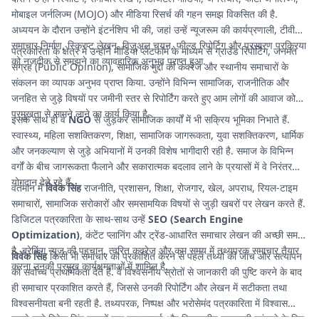
मोबाइल जर्नलिज्म (MOJO) और मीडिया रिसर्च की गहन समझ विकसित की है.
अध्ययन के दौरान उन्होंने इंटर्नशिप भी की, जहां उन्हें न्यूजरूम की कार्यप्रणाली, टीवी
समाचार निर्माण, स्क्रिप्ट लेखन, विजुअल चयन, फील्ड रिपोर्टिग और प्रसारण प्रक्रिया
पत्रकारिता के क्षेत्र में उन्होंने मीडिया प्लेटफॉर्म के माध्यम से ग्राउंड रिपोर्टिंग, जनमत
को नजदीक से समझने का व्यावहारिक अनुभव प्राप्त हुआ.
संग्रह (Public Opinion), सामाजिक मुद्दों की कवरेज और स्थानीय समाचारों के
संकलन का व्यापक अनुभव प्राप्त किया. उन्होंने विभिन्न सामाजिक, राजनीतिक और
जनहित से जुड़े विषयों पर जमीनी स्तर से रिपोर्टिंग करते हुए आम लोगों की आवाज को
प्रमुखता से सामने लाने का कार्य किया है.
इसके साथ ही वे
NGO
से जुड़कर सामाजिक कार्यों में भी सक्रिय भूमिका निभाते हैं.
स्वास्थ्य, महिला सशक्तिकरण, शिक्षा, सामाजिक जागरूकता, युवा सशक्तिकरण, धार्मिक
और जनकल्याण से जुड़े अभियानों में उनकी विशेष भागीदारी रही है. समाज के विभिन्न
वर्गों के बीच जागरूकता फैलाने और सकारात्मक बदलाव लाने के प्रयासों में वे निरंतर
योगदान देते रहे हैं.
वर्तमान में
विवेक सिंह
राजनीति, प्रशासन, शिक्षा, रोजगार, खेल, अपराध, रियल-टाइम
समाचारों, सामाजिक सरोकारों और समसामयिक विषयों से जुड़ी खबरों पर लेखन करते हैं.
डिजिटल पत्रकारिता के साथ-साथ उन्हें
SEO (Search Engine
Optimization)
, कंटेंट प्लानिंग और ट्रेंड-आधारित समाचार लेखन की अच्छी समझ
है. ब्रेकिंग न्यूज की पहचान, त्वरित कवरेज और कम समय में तथ्यपरक समाचार तैयार
विवेक सिंह
किसी भी समाचार को प्रकाशित करने से पहले तथ्यों की जांच और सत्यापन
करना उनकी प्रमुख कार्यक्षमताओं में शामिल है.
को सर्वोच्च प्राथमिकता देते हैं. वे विश्वसनीय स्रोतों से जानकारी की पुष्टि करने के बाद
ही समाचार प्रकाशित करते हैं, जिससे उनकी रिपोर्टिंग और लेखन में सटीकता तथा
विश्वसनीयता बनी रहती है. तथ्यपरक, निष्पक्ष और भरोसेमंद पत्रकारिता में विश्वास
रखने वाले विवेक सिंह पाठकों तक गुणवत्तापूर्ण और विश्वसनीय जानकारी पहुंचाने के लिए