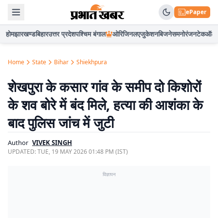
ePaper
होम
झारखण्ड
बिहार
उत्तर प्रदेश
पश्चिम बंगाल
ओरिजिनल
एजुकेशन
बिजनेस
मनोरंजन
टेक
ऑटो
Home
State
Bihar
Shiekhpura
शेखपुरा के कसार गांव के समीप दो किशोरों
के शव बोरे में बंद मिले, हत्या की आशंका के
बाद पुलिस जांच में जुटी
Author
VIVEK SINGH
UPDATED:
TUE, 19 MAY 2026 01:48 PM (IST)
विज्ञापन