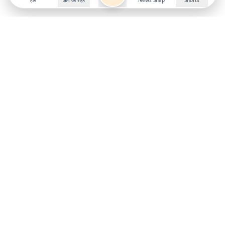
होम
आप का शहर
News Snap
Shorts
Follow us on
X
Download Mobile App
State
›
Jharkhand
›
Hindi News
Gumla News
Bihar News
Dumka News
Delhi News
Ranchi News
Odisha News
Bokaro News