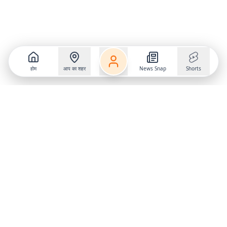
होम
आप का शहर
News Snap
Shorts
Follow us on
X
Download Mobile App