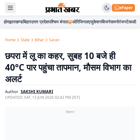
ePaper
होम
झारखण्ड
बिहार
उत्तर प्रदेश
पश्चिम बंगाल
ओरिजिनल
एजुकेशन
बिजनेस
मनोरंजन
टेक
ऑटो
Home
State
Bihar
Saran
छपरा में लू का कहर, सुबह 10 बजे ही
40°C पार पहुंचा तापमान, मौसम विभाग का
अलर्ट
Author
SAKSHI KUMARI
UPDATED:
SAT, 13 JUN 2026 02:42 PM (IST)
विज्ञापन