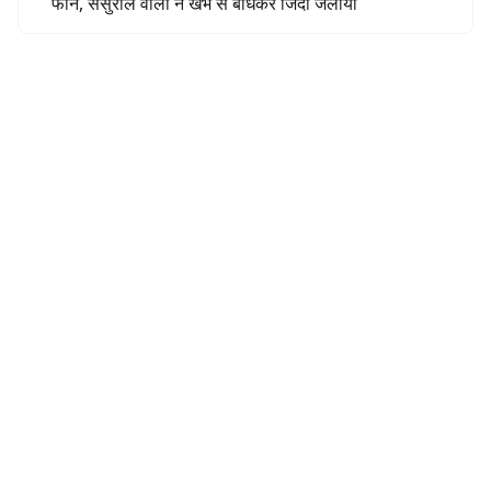
फोन, ससुराल वालों ने खंभे से बांधकर जिंदा जलाया