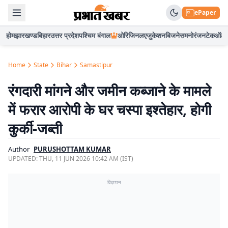
ePaper
होम
झारखण्ड
बिहार
उत्तर प्रदेश
पश्चिम बंगाल
ओरिजिनल
एजुकेशन
बिजनेस
मनोरंजन
टेक
ऑटो
Home
State
Bihar
Samastipur
रंगदारी मांगने और जमीन कब्जाने के मामले
में फरार आरोपी के घर चस्पा इश्तेहार, होगी
कुर्की-जब्ती
Author
PURUSHOTTAM KUMAR
UPDATED:
THU, 11 JUN 2026 10:42 AM (IST)
विज्ञापन