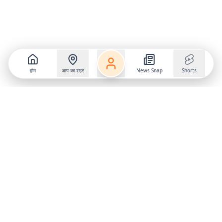
होम
आप का शहर
News Snap
Shorts
Follow us on
X
Download Mobile App