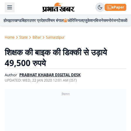
ePaper
होम
झारखण्ड
बिहार
उत्तर प्रदेश
पश्चिम बंगाल
ओरिजिनल
एजुकेशन
बिजनेस
मनोरंजन
टेक
ऑटो
Home
State
Bihar
Samastipur
शिक्षक की बाइक की डिक्की से उड़ाये
49,500 रुपये
Author
PRABHAT KHABAR DIGITAL DESK
UPDATED:
WED, 22 JAN 2020 12:01 AM (IST)
विज्ञापन