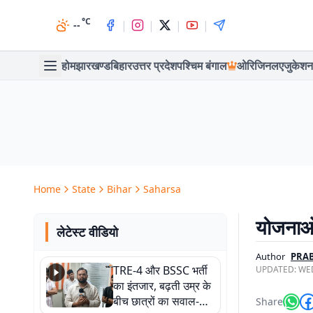
°C
|
|
|
|
--
होम
झारखण्ड
बिहार
उत्तर प्रदेश
पश्चिम बंगाल
ओरिजिनल
एजुकेशन
Home
State
Bihar
Saharsa
योजनाओं
लेटेस्ट वीडियो
Author
PRA
TRE-4 और BSSC भर्ती
UPDATED:
WED
का इंतजार, बढ़ती उम्र के
बीच छात्रों का सवाल-
Share