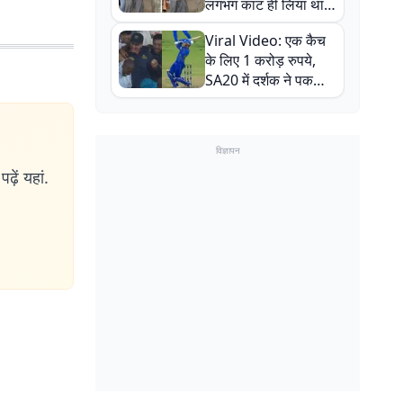
लगभग काट ही लिया था,
न्यूजीलैंड सीरीज से पहले
Viral Video: एक कैच
बाल-बाल बचे
के लिए 1 करोड़ रुपये,
SA20 में दर्शक ने पकड़ा
एक हाथ से गजब का कैच
विज्ञापन
ढ़ें यहां.