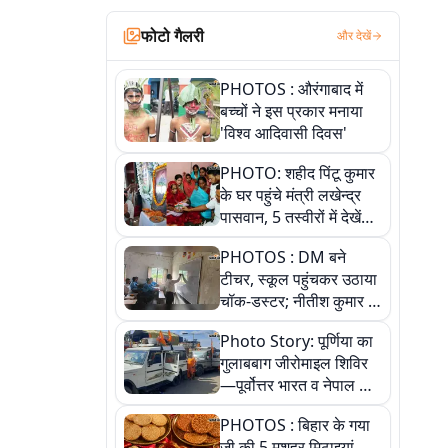
फोटो गैलरी
और देखें
PHOTOS : औरंगाबाद में
बच्चों ने इस प्रकार मनाया
'विश्व आदिवासी दिवस'
PHOTO: शहीद पिंटू कुमार
के घर पहुंचे मंत्री लखेन्द्र
पासवान, 5 तस्वीरों में देखें
उस भावुक पल की पूरी
PHOTOS : DM बने
कहानी
टीचर, स्कूल पहुंचकर उठाया
चॉक-डस्टर; नीतीश कुमार के
इस चहेते अधिकारी को
Photo Story: पूर्णिया का
जानिए
गुलाबबाग जीरोमाइल शिविर
—पूर्वोत्तर भारत व नेपाल के
कांवरियों का प्रमुख सेवा धाम
PHOTOS : बिहार के गया
जी की 5 मशहूर मिठाइयां,