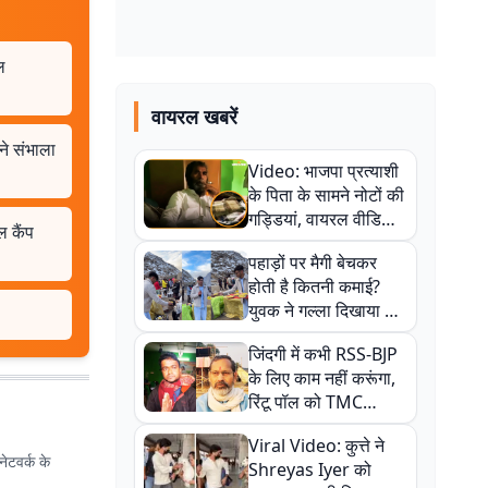
ल
वायरल खबरें
ने संभाला
Video: भाजपा प्रत्याशी
के पिता के सामने नोटों की
गड्डियां, वायरल वीडियो
ल कैंप
से राजनीति में उबाल,
पहाड़ों पर मैगी बेचकर
अजित महतो बोले- TMC
होती है कितनी कमाई?
की गंदी चाल
युवक ने गल्ला दिखाया तो
नौकरी वालों के खड़े हो गए
जिंदगी में कभी RSS-BJP
कान
के लिए काम नहीं करूंगा,
रिंटू पॉल को TMC
ऑफिस में ले जाकर पीटा,
Viral Video: कुत्ते ने
Video वायरल
ेटवर्क के
Shreyas Iyer को