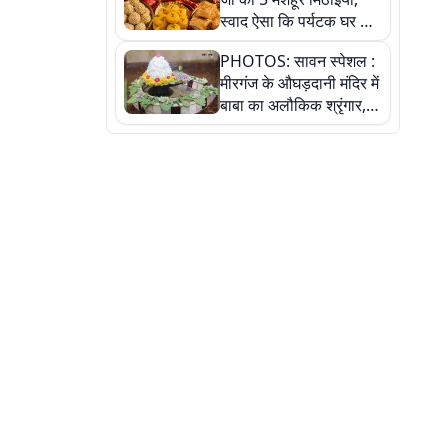
स्वाद ऐसा कि पर्यटक घर ले
जाना नहीं भूलते, तस्वीरों में
PHOTOS: सावन स्पेशल :
देखें
मीरगंज के औघड़दानी मंदिर में
बाबा का अलौकिक श्रृंगार,
तस्वीरों में देखें महादेव के कई
मनमोहक स्वरूप