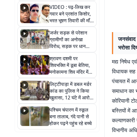
आखिर कब आएगी बहाली?
VIDEO : पढ़-लिख कर
देखें वीडियो
गवार बने प्रशांत किशोर,
भरत भूषण तिवारी की माँ ने
कहा नहीं थी उम्मीद, बेटा
जर्जर सड़क से परेशान
था तो किसी को बोलने की
जनसंवाद 
ग्रामीणों का अनोखा
नहीं थी हिम्मत
विरोध, सड़क पर धान
भरोसा दि
रोपकर और खाद डालकर
श्रावण दशमी पर
जताया आक्रोश
मद्य निषेध ए
शिवभक्ति में डूबा बेतिया,
विधायक सह बि
मनोकामना शिव मंदिर में
हुआ भव्य श्रृंगार
पंचायत में
लिट्टीपाड़ा में डबल मर्डर
समाधान का भर
कांड का पुलिस ने किया
खुलासा, 12 घंटे में आरोपी
कोरियानी टोल
गिरफ्तार
पश्चिम चंपारण में स्कूल
बस्तियों मे
बना तालाब, गंदे पानी से
कल्याणकारी 
होकर पढ़ने पहुंच रहे बच्चे
विभागीय अधिक