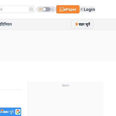
h news
Login
ePaper
पिनियन
शहर चुनें
विज्ञापन