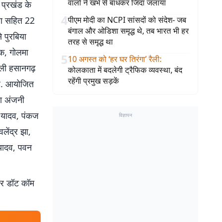
वालों ने खंभे से बांधकर जिंदा जलाया
 प्रखंड के
4
करण सहित 22
पीएम मोदी का NCPI सांसदों को संदेश- जब
बंगाल और ओडिशा समृद्ध थे, तब भारत भी हर
े पुरबिया
तरह से समृद्ध था
़क, गोलमा
5
10 अगस्त को ‘हर घर तिरंगा’ रैली
:
ौली हसानगढ़
कोलकाता में बदलेगी ट्रैफिक व्यवस्था, बंद
रहेंगी प्रमुख सड़कें
है. आयोजित
ता अंजनी
स यादव, पंकज
विज्ञापन
लेंद्र झा,
 यादव, पवन
बर डॉट कॉम