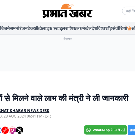
Searc
बिजनेस
मनोरंजन
टेक
ऑटो
लाइफ स्टाइल
राशिफल
धर्म
खेल
देश
विश्व
शॉर्ट्स
वीडियो
ओ
विज्ञापन
 से मिलने वाले लाभ की मंत्री ने ली जानकारी
BHAT KHABAR NEWS DESK
, 28 AUG 2024 06:41 PM (IST)