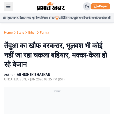
ePaper
होम
झारखण्ड
बिहार
उत्तर प्रदेश
पश्चिम बंगाल
ओरिजिनल
एजुकेशन
बिजनेस
मनोरंजन
टेक
ऑटो
Home
State
Bihar
Purnia
तेंदुआ का खौफ बरकरार, भूलवश भी कोई
नहीं जा रहा चकला बहियार, मक्का-केला हो
रहे बेजान
Author
ABHISHEK BHASKAR
UPDATED:
SUN, 7 JUN 2026 08:35 PM (IST)
विज्ञापन