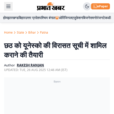
ePaper
होम
झारखण्ड
बिहार
उत्तर प्रदेश
पश्चिम बंगाल
ओरिजिनल
एजुकेशन
बिजनेस
मनोरंजन
टेक
ऑटो
Home
State
Bihar
Patna
छठ को यूनेस्को की विरासत सूची में शामिल
कराने की तैयारी
Author
RAKESH RANJAN
UPDATED:
TUE, 26 AUG 2025 12:46 AM (IST)
विज्ञापन