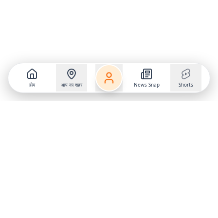
होम
आप का शहर
News Snap
Shorts
Follow us on
X
Download Mobile App