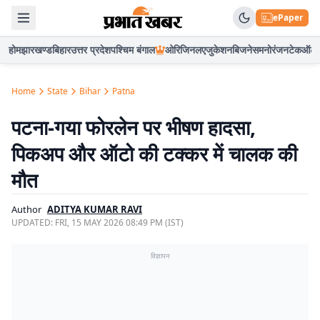
ePaper
होम
झारखण्ड
बिहार
उत्तर प्रदेश
पश्चिम बंगाल
ओरिजिनल
एजुकेशन
बिजनेस
मनोरंजन
टेक
ऑटो
Home
State
Bihar
Patna
पटना-गया फोरलेन पर भीषण हादसा,
पिकअप और ऑटो की टक्कर में चालक की
मौत
Author
ADITYA KUMAR RAVI
UPDATED:
FRI, 15 MAY 2026 08:49 PM (IST)
विज्ञापन