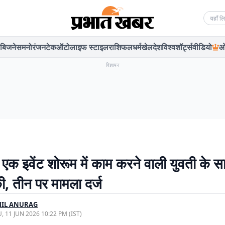
Searc
बिजनेस
मनोरंजन
टेक
ऑटो
लाइफ स्टाइल
राशिफल
धर्म
खेल
देश
विश्व
शॉर्ट्स
वीडियो
ओ
विज्ञापन
 एक इवेंट शोरूम में काम करने वाली युवती के स
, तीन पर मामला दर्ज
HIL ANURAG
, 11 JUN 2026 10:22 PM (IST)