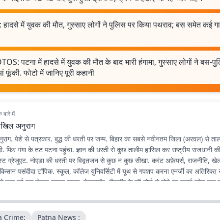
 हादसे में युवक की मौत, गुस्साए लोगों ने पुलिस पर किया पथराव; बस समेत कई गाड
S: पटना में हादसे में युवक की मौत के बाद भारी हंगामा, गुस्साए लोगों ने बस-प
यां फूंकी. फोटो में जानिए पूरी कहानी
बारे में
िखिल अनुराग
राग. पेशे से पत्रकार. बुद्ध की धरती पर जन्म. बिहार का सबसे नवीनतम जिला (अरवल) से ताल्
ही. फिर गंगा के तट पटना पहुंचा. ज्ञान की धरती से कुछ तालीम हासिल कर राष्ट्रीय राजधानी 
पोस्ट ग्रेजुएट. नोएडा की धरती पर विद्वतजन से कुछ न कुछ सीखा. करंट अफ़ेयर्स, राजनीति, खेल,
त-किसान पसंदीदा टॉपिक. स्कूल, कॉलेज युनिवर्सिटी में यूथ से गपशप करना एनर्जी का अतिरिक्त
े शुरू हुई इस लेखन यात्रा कलम, डेस्कटॉप, लैपटॉप के की-बोर्ड से होते हुए स्मार्ट फोन तक पह
ी है, सीखने, पढ़ने, लिखने की भूख भी बढ़ रही है.
a Crime:
Patna News :