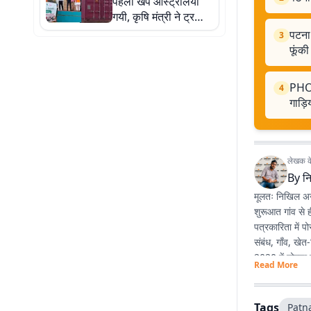
पहली खेप ऑस्ट्रेलिया
गयी, कृषि मंत्री ने ट्रकों
को किया रवाना, पांच
पटना:
3
तस्वीरों से जानिए कैसे
फूंकी
पहुंचेगा
PHOTO
4
गाड़ि
लेखक के 
By
न
मूलतः निखिल अनु
शुरूआत गांव से 
पत्रकारिता में 
संबंध, गाँव, खे
2020 में नोएडा स
Read More
ज्यों उम्र बढ़ रह
Tags
Patn