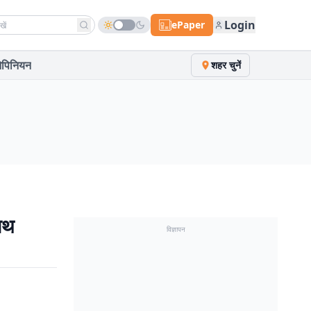
h news
Login
ePaper
पिनियन
शहर चुनें
ाथ
विज्ञापन