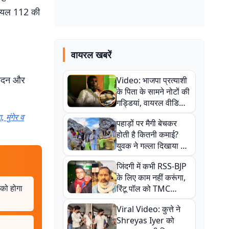
डायल 112 की
वायरल खबरें
आवेदन और
Video: भाजपा प्रत्याशी
के पिता के सामने नोटों की
गड्डियां, वायरल वीडियो
से राजनीति में उबाल,
 मुंगेर व
पहाड़ों पर मैगी बेचकर
अजित महतो बोले- TMC
होती है कितनी कमाई?
की गंदी चाल
युवक ने गल्ला दिखाया तो
नौकरी वालों के खड़े हो गए
जिंदगी में कभी RSS-BJP
कान
के लिए काम नहीं करूंगा,
 को होगा
रिंटू पॉल को TMC
ऑफिस में ले जाकर पीटा,
Viral Video: कुत्ते ने
Video वायरल
Shreyas Iyer को