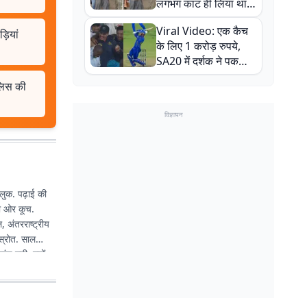
लगभग काट ही लिया था,
न्यूजीलैंड सीरीज से पहले
Viral Video: एक कैच
बाल-बाल बचे
़ियां
के लिए 1 करोड़ रुपये,
SA20 में दर्शक ने पकड़ा
एक हाथ से गजब का कैच
ुलिस की
विज्ञापन
लुक. पढ़ाई की
की ओर कूच.
 अंतरराष्ट्रीय
 स्रोत. साल
ुंच गयी. ज्यों-