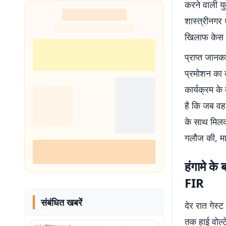
करने वाली य
शास्त्रीनगर 
खिलाफ केस द
प्राप्त जानक
प्रमोशन का 
कार्यक्रम के
है कि जब वह
के साथ मिलक
गलौज की, मा
हंगामे के
FIR
संबंधित खबरें
देर रात गेस
तक हाई वोल्ट