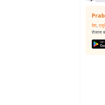
Prab
देश
,
एजु
रोजाना की