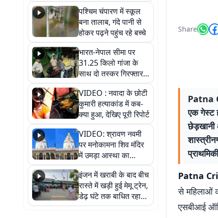
गिरफ्तार
पश्चिम चंपारण में स्कूल
बना तालाब, गंदे पानी से
Share
होकर पढ़ने पहुंच रहे बच्चे
भारत-नेपाल सीमा पर
31.25 किलो गांजा के
साथ दो तस्कर गिरफ्तार,
नेपाली नंबर की बाइक
VIDEO : नवादा के छोटी
जब्त
Patna Cr
कुमारी हत्याकांड में कब-
एक गेस्ट 
क्या हुआ, देखिए पूरी रिपोर्ट
छेड़खानी
VIDEO: श्रावण नवमी
शास्त्री
पर मनोकामना शिव मंदिर
प्राथमिकी
में उमड़ा आस्था का
सैलाब, हर-हर महादेव के
इंजन में खराबी के बाद बीच
Patna Crime
जयघोष से गूंजा परिसर
रास्ते में खड़ी हुई मेमू ट्रेन,
से महिलाओं 
डेढ़ घंटे तक बाधित रहा
एसबीआई ऑफिसर
आवागमन