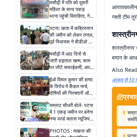
मसौढ़ी में पति को दूसरी
आपातकालीन 
महिला के साथ पकड़
थाना पहुंची विवाहिता, गेट
गश्ती टीम तु
पर ही पति-पत्नी में मारपीट
पटना: छाता में कब्रिस्तान
शास्त्रीन
की जमीन को लेकर तनाव,
पूर्व विधायक ने बीडीओ पर
शास्त्रीनगर 
लगाए गंभीर आरोप
मसौढ़ी में आठ दिनों से
बयान के आधा
जारी हड़ताल खत्म, काम
पर लौटे सफाईकर्मी, अपनी
Also Rea
मांगों को लेकर धरना दे रहे
ईओ विमल कुमार की हत्या
अरवल से 10 ग
थे
के विरोध में कैंडल मार्च,
दोषियों की गिरफ्तारी और
प्रभा
मुआवजा समेत सरकारी
सम्राट चौधरी बोले- पटना
नौकरी की मांग
में 1 एकड़ जमीन पर बनेगा
सम्रा
1
नया वर्ल्ड क्लास म्यूजियम,
समर्प
युवाओं को होगा समर्पित
PHOTOS : मखाना की
पटना 
2