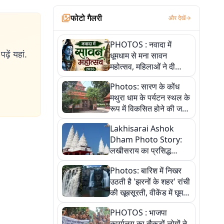
फोटो गैलरी
और देखें
PHOTOS : नवादा में
ढ़ें यहां.
धूमधाम से मना सावन
महोत्सव, महिलाओं ने दी
सांस्कृतिक प्रस्तुतियां
Photos: सारण के कोंध
मथुरा धाम के पर्यटन स्थल के
रूप में विकसित होने की जगी
आस, 9 तस्वीरों में देखें पूरी
Lakhisarai Ashok
कहानी
Dham Photo Story:
लखीसराय का प्रसिद्ध
अशोक धाम—आस्था,
Photos: बारिश में निखर
श्रृंगार, अनुष्ठान और
उठती है 'झरनों के शहर' रांची
अलौकिक संध्या आरती के
की खूबसूरती, वीकेंड में घूम
विहंगम दृश्य
आएं ये 5 वादियां
PHOTOS : भाजपा
कार्यालय का सैकड़ों लोगों ने