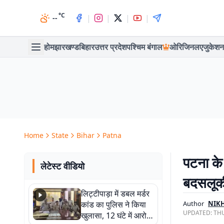
°C
|
|
|
|
--
होम
झारखण्ड
बिहार
उत्तर प्रदेश
पश्चिम बंगाल
ओरिजिनल
एजुकेशन
Home
State
Bihar
Patna
पटना के
लेटेस्ट वीडियो
बदसलूकी
लिट्टीपाड़ा में डबल मर्डर
कांड का पुलिस ने किया
Author
NIK
UPDATED:
THU
खुलासा, 12 घंटे में आरोपी