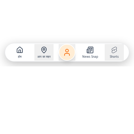
होम
आप का शहर
News Snap
Shorts
Follow us on
X
Download Mobile App