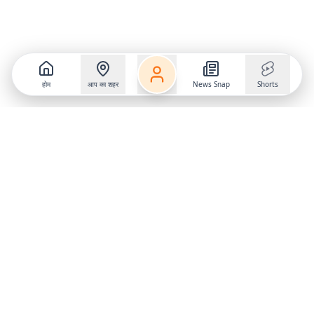
होम
आप का शहर
News Snap
Shorts
Follow us on
X
Download Mobile App
State
›
Jharkhand
›