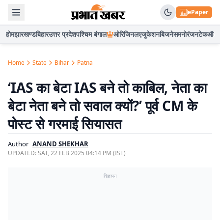
ePaper
होम
झारखण्ड
बिहार
उत्तर प्रदेश
पश्चिम बंगाल
ओरिजिनल
एजुकेशन
बिजनेस
मनोरंजन
टेक
ऑटो
Home
State
Bihar
Patna
‘IAS का बेटा IAS बने तो काबिल, नेता का
बेटा नेता बने तो सवाल क्यों?’ पूर्व CM के
पोस्ट से गरमाई सियासत
Author
ANAND SHEKHAR
UPDATED:
SAT, 22 FEB 2025 04:14 PM (IST)
विज्ञापन