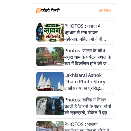
फोटो गैलरी
और देखें
PHOTOS : नवादा में
धूमधाम से मना सावन
महोत्सव, महिलाओं ने दी
सांस्कृतिक प्रस्तुतियां
Photos: सारण के कोंध
मथुरा धाम के पर्यटन स्थल के
रूप में विकसित होने की जगी
आस, 9 तस्वीरों में देखें पूरी
Lakhisarai Ashok
कहानी
Dham Photo Story:
लखीसराय का प्रसिद्ध
अशोक धाम—आस्था,
Photos: बारिश में निखर
श्रृंगार, अनुष्ठान और
उठती है 'झरनों के शहर' रांची
अलौकिक संध्या आरती के
की खूबसूरती, वीकेंड में घूम
विहंगम दृश्य
आएं ये 5 वादियां
PHOTOS : भाजपा
कार्यालय का सैकड़ों लोगों ने