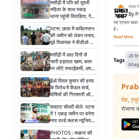
मसौढ़ी में पति को दूसरी
लेखक के 
महिला के साथ पकड़
By
P
थाना पहुंची विवाहिता, गेट
यह प्रभात खबर क
पर ही पति-पत्नी में मारपीट
पटना: छाता में कब्रिस्तान
हैं।
की जमीन को लेकर तनाव,
Read More
पूर्व विधायक ने बीडीओ पर
लगाए गंभीर आरोप
मसौढ़ी में आठ दिनों से
20 fi
Tags
जारी हड़ताल खत्म, काम
bhag
पर लौटे सफाईकर्मी, अपनी
मांगों को लेकर धरना दे रहे
ईओ विमल कुमार की हत्या
थे
Prab
के विरोध में कैंडल मार्च,
दोषियों की गिरफ्तारी और
देश
,
एजु
मुआवजा समेत सरकारी
सम्राट चौधरी बोले- पटना
नौकरी की मांग
रोजाना की
में 1 एकड़ जमीन पर बनेगा
नया वर्ल्ड क्लास म्यूजियम,
युवाओं को होगा समर्पित
PHOTOS : मखाना की