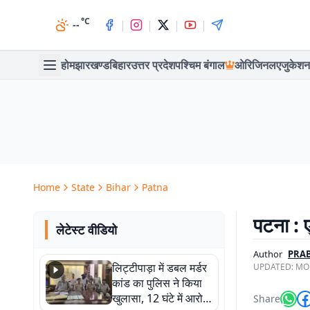
°C
|
|
|
|
--
होम
झारखण्ड
बिहार
उत्तर प्रदेश
पश्चिम बंगाल
ओरिजिनल
एजुकेशन
Home
State
Bihar
Patna
पटना : 
लेटेस्ट वीडियो
Author
PRAB
लिट्टीपाड़ा में डबल मर्डर
UPDATED:
MON
कांड का पुलिस ने किया
खुलासा, 12 घंटे में आरोपी
Share