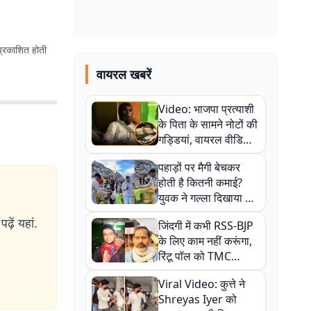
प्रकाशित होती
वायरल खबरें
Video: भाजपा प्रत्याशी
के पिता के सामने नोटों की
गड्डियां, वायरल वीडियो
से राजनीति में उबाल,
पहाड़ों पर मैगी बेचकर
अजित महतो बोले- TMC
होती है कितनी कमाई?
की गंदी चाल
युवक ने गल्ला दिखाया तो
नौकरी वालों के खड़े हो गए
ढ़ें यहां.
जिंदगी में कभी RSS-BJP
कान
के लिए काम नहीं करूंगा,
रिंटू पॉल को TMC
ऑफिस में ले जाकर पीटा,
Viral Video: कुत्ते ने
Video वायरल
Shreyas Iyer को