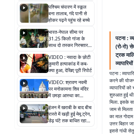
गिरफ्तार
पश्चिम चंपारण में स्कूल
बना तालाब, गंदे पानी से
होकर पढ़ने पहुंच रहे बच्चे
भारत-नेपाल सीमा पर
पटना : व्
31.25 किलो गांजा के
साथ दो तस्कर गिरफ्तार,
(रो-रो) स
नेपाली नंबर की बाइक
ट्रक मालि
VIDEO : नवादा के छोटी
जब्त
व्यापारियो
कुमारी हत्याकांड में कब-
क्या हुआ, देखिए पूरी रिपोर्ट
पटना : व्यापार
करने की योजना
VIDEO: श्रावण नवमी
व्यापारियों को 
पर मनोकामना शिव मंदिर
शुरुआत हुई थी.
में उमड़ा आस्था का
सैलाब, हर-हर महादेव के
मिला. इसके साथ
इंजन में खराबी के बाद बीच
जयघोष से गूंजा परिसर
जाम से मिलता छ
रास्ते में खड़ी हुई मेमू ट्रेन,
का माल गोदाम ह
डेढ़ घंटे तक बाधित रहा
उत्तर बिहार जाते
आवागमन
इससे गांधी सेत