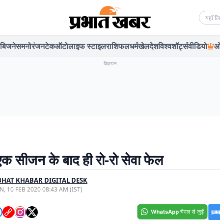
Searc
बिजनेस
मनोरंजन
टेक
ऑटो
लाइफ स्टाइल
राशिफल
धर्म
खेल
देश
विश्व
शॉर्ट्स
वीडियो
ओ
विज्ञापन
एक सीजन के बाद ही रो-रो सेवा फेल
HAT KHABAR DIGITAL DESK
, 10 FEB 2020 08:43 AM (IST)