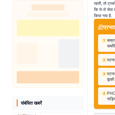
रहती, तो ट्रको
कि रो-रो सेवा
किया गया है.
प्रभा
सम्रा
1
समर्प
पटना 
2
पटना:
3
फूंकी
PHOTO
4
गाड़ि
संबंधित खबरें