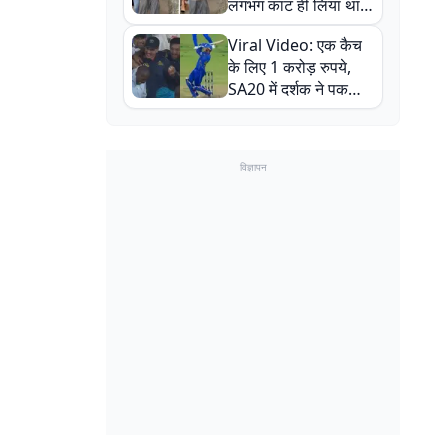
लगभग काट ही लिया था,
न्यूजीलैंड सीरीज से पहले
Viral Video: एक कैच
बाल-बाल बचे
के लिए 1 करोड़ रुपये,
SA20 में दर्शक ने पकड़ा
एक हाथ से गजब का कैच
विज्ञापन