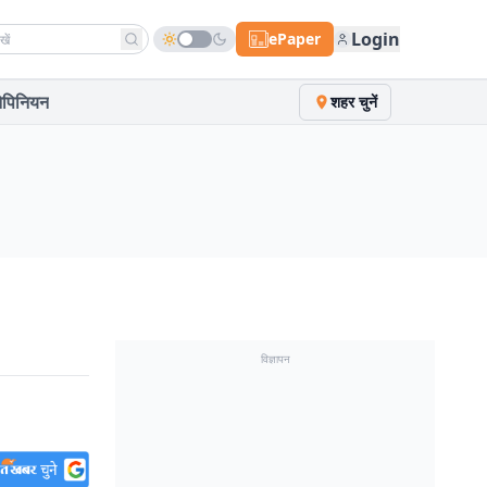
h news
Login
ePaper
पिनियन
शहर चुनें
विज्ञापन