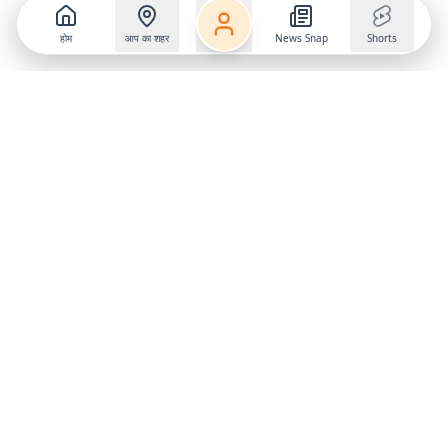
होम
आप का शहर
News Snap
Shorts
Follow us on
X
Download Mobile App
State
›
Jharkhand
›
Hindi News
Gumla News
Bihar News
Dumka News
Delhi News
Ranchi News