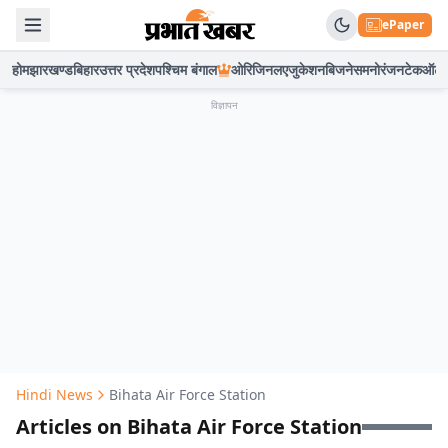
ePaper
होम
झारखण्ड
बिहार
उत्तर प्रदेश
पश्चिम बंगाल
ओरिजिनल
एजुकेशन
बिजनेस
मनोरंजन
टेक
ऑटो
विज्ञापन
Hindi News
Bihata Air Force Station
Articles on Bihata Air Force Station