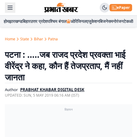
ePaper
होम
झारखण्ड
बिहार
उत्तर प्रदेश
पश्चिम बंगाल
ओरिजिनल
एजुकेशन
बिजनेस
मनोरंजन
टेक
ऑटो
Home
State
Bihar
Patna
पटना : …..जब राजद प्रदेश प्रवक्ता भाई
वीरेंद्र ने कहा, कौन हैं तेजप्रताप, मैं नहीं
जानता
Author
PRABHAT KHABAR DIGITAL DESK
UPDATED:
SUN, 5 MAY 2019 06:16 AM (IST)
विज्ञापन