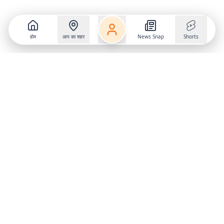
होम
आप का शहर
News Snap
Shorts
Follow us on
X
Download Mobile App
State
›
Jharkhand
›
Hindi News
Gumla News