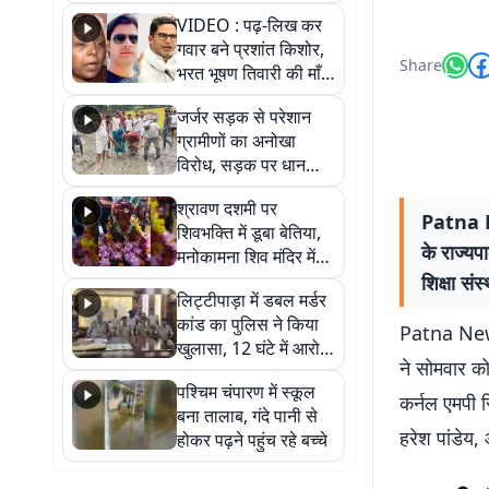
आखिर कब आएगी बहाली?
VIDEO : पढ़-लिख कर
देखें वीडियो
गवार बने प्रशांत किशोर,
Share
भरत भूषण तिवारी की माँ ने
कहा नहीं थी उम्मीद, बेटा
जर्जर सड़क से परेशान
था तो किसी को बोलने की
ग्रामीणों का अनोखा
नहीं थी हिम्मत
विरोध, सड़क पर धान
रोपकर और खाद डालकर
श्रावण दशमी पर
जताया आक्रोश
Patna Ne
शिवभक्ति में डूबा बेतिया,
के राज्यप
मनोकामना शिव मंदिर में
हुआ भव्य श्रृंगार
शिक्षा सं
लिट्टीपाड़ा में डबल मर्डर
कांड का पुलिस ने किया
Patna News:
खुलासा, 12 घंटे में आरोपी
ने सोमवार को 
गिरफ्तार
पश्चिम चंपारण में स्कूल
कर्नल एमपी स
बना तालाब, गंदे पानी से
हरेश पांडेय
होकर पढ़ने पहुंच रहे बच्चे