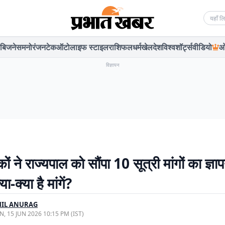
Searc
बिजनेस
मनोरंजन
टेक
ऑटो
लाइफ स्टाइल
राशिफल
धर्म
खेल
देश
विश्व
शॉर्ट्स
वीडियो
ओ
विज्ञापन
िकों ने राज्यपाल को सौंपा 10 सूत्री मांगों का ज्ञा
ा-क्या है मांगें?
HIL ANURAG
, 15 JUN 2026 10:15 PM (IST)