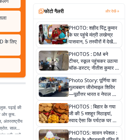
लेंगे
फोटो गैलरी
और देखें
ैसला
PHOTO: शहीद पिंटू कुमार
के घर पहुंचे मंत्री लखेन्द्र
RJD के लिए
पासवान, 5 तस्वीरों में देखें
उस भावुक पल की पूरी
PHOTOS : DM बने
कहानी
टीचर, स्कूल पहुंचकर उठाया
चॉक-डस्टर; नीतीश कुमार के
इस चहेते अधिकारी को
Photo Story: पूर्णिया का
जानिए
गुलाबबाग जीरोमाइल शिविर
—पूर्वोत्तर भारत व नेपाल के
कांवरियों का प्रमुख सेवा धाम
PHOTOS : बिहार के गया
लुक. पढ़ाई की
जी की 5 मशहूर मिठाइयां,
की ओर कूच.
स्वाद ऐसा कि पर्यटक घर ले
 अंतरराष्ट्रीय
जाना नहीं भूलते, तस्वीरों में
 स्रोत. साल
PHOTOS: सावन स्पेशल :
देखें
ुंच गयी. ज्यों-
मीरगंज के औघड़दानी मंदिर में