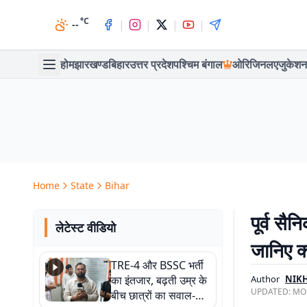
°C
|
|
|
|
--
होम
झारखण्ड
बिहार
उत्तर प्रदेश
पश्चिम बंगाल
ओरिजिनल
एजुकेशन
Home
State
Bihar
पूर्व सैन
लेटेस्ट वीडियो
जानिए क्य
TRE-4 और BSSC भर्ती
का इंतजार, बढ़ती उम्र के
Author
NIK
UPDATED:
MON
बीच छात्रों का सवाल-