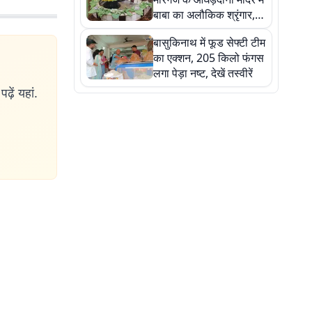
बाबा का अलौकिक श्रृंगार,
तस्वीरों में देखें महादेव के कई
बासुकिनाथ में फूड सेफ्टी टीम
मनमोहक स्वरूप
का एक्शन, 205 किलो फंगस
लगा पेड़ा नष्ट, देखें तस्वीरें
ढ़ें यहां.