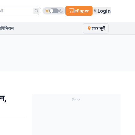
h news
Login
ePaper
पिनियन
शहर चुनें
पन,
विज्ञापन