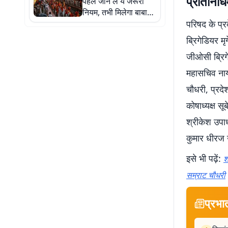
प्रतिनिधि
पहले जान लें ये जरूरी
नियम, तभी मिलेगा बाबा
बैद्यनाथ का आशीर्वाद
परिषद के प्रद
ब्रिगेडियर मृ
जीओसी ब्रिग
महासचिव नायक
चौधरी, प्रदे
कोषाध्यक्ष स
श्रीकेश उपाध
कुमार धीरज उ
इसे भी पढ़ें:
श
सम्राट चौधरी
प्रभा