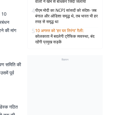
वालों ने खंभे से बांधकर जिंदा जलाया
4
पीएम मोदी का NCPI सांसदों को संदेश- जब
िए 10
बंगाल और ओडिशा समृद्ध थे, तब भारत भी हर
तरह से समृद्ध था
्रबंधन
5
ने की मांग
10 अगस्त को ‘हर घर तिरंगा’ रैली
:
कोलकाता में बदलेगी ट्रैफिक व्यवस्था, बंद
रहेंगी प्रमुख सड़कें
विज्ञापन
्रवण समिति की
में पूर्व
प डेस्क गठित