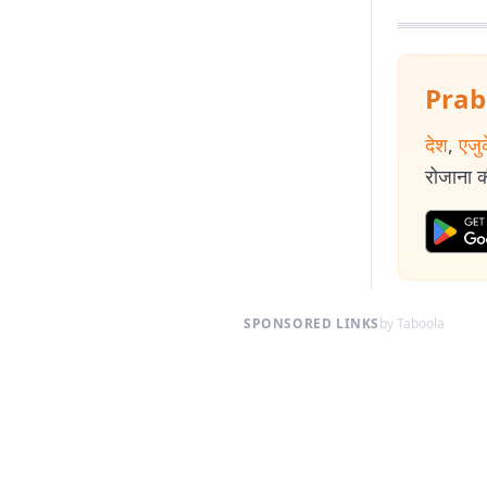
ज्यों उम्र बढ़ रह
Prab
देश
,
एजु
रोजाना की
SPONSORED LINKS
by Taboola