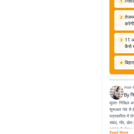
निशां
1
तेजस्
2
करेगी
11 अग
3
कैसे 
बिहार
4
लेखक के 
By
न
मूलतः निखिल अनु
शुरूआत गांव से 
पत्रकारिता में 
संबंध, गाँव, खे
2020 में नोएडा स
Read More