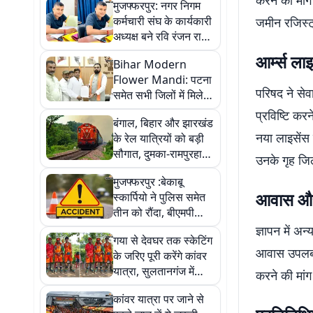
करने की मांग
मुजफ्फरपुर: नगर निगम
कर्मचारी संघ के कार्यकारी
जमीन रजिस्ट्
अध्यक्ष बने रवि रंजन राज,
फेडरेशन ने दी मंजूरी
आर्म्स लाइ
Bihar Modern
Flower Mandi: पटना
परिषद ने से
समेत सभी जिलों में मिलेगी
फूल मंडी की सौगात,
प्रविष्टि कर
बंगाल, बिहार और झारखंड
सीएम सम्राट चौधरी ने
नया लाइसेंस 
के रेल यात्रियों को बड़ी
दिया भरोसा
सौगात, दुमका-रामपुरहाट
उनके गृह जिल
रेल लाइन दोहरीकरण
मुजफ्फरपुर :बेकाबू
प्रोजेक्ट को मंजूरी
आवास और 
स्कार्पियो ने पुलिस समेत
तीन को रौंदा, बीएमपी
जवान की मौत, दो जख्मी
ज्ञापन में अन
गया से देवघर तक स्केटिंग
आवास उपलब्ध 
के जरिए पूरी करेंगे कांवर
यात्रा, सुलतानगंज में
करने की मांग
अनोखी भक्ति देखकर लोग
कांवर यात्रा पर जाने से
भी रह गए हैरान