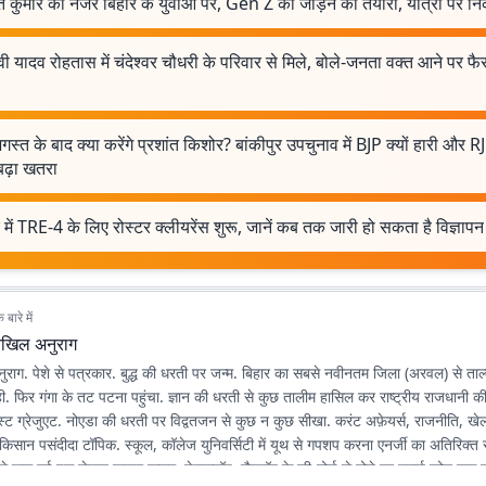
त कुमार की नजर बिहार के युवाओं पर, Gen Z को जोड़ने की तैयारी, यात्रा पर निक
वी यादव रोहतास में चंदेश्वर चौधरी के परिवार से मिले, बोले-जनता वक्त आने पर फ
स्त के बाद क्या करेंगे प्रशांत किशोर? बांकीपुर उपचुनाव में BJP क्यों हारी और 
बढ़ा खतरा
 में TRE-4 के लिए रोस्टर क्लीयरेंस शुरू, जानें कब तक जारी हो सकता है विज्ञापन
बारे में
िखिल अनुराग
राग. पेशे से पत्रकार. बुद्ध की धरती पर जन्म. बिहार का सबसे नवीनतम जिला (अरवल) से ताल्
ही. फिर गंगा के तट पटना पहुंचा. ज्ञान की धरती से कुछ तालीम हासिल कर राष्ट्रीय राजधानी 
पोस्ट ग्रेजुएट. नोएडा की धरती पर विद्वतजन से कुछ न कुछ सीखा. करंट अफ़ेयर्स, राजनीति, खेल,
त-किसान पसंदीदा टॉपिक. स्कूल, कॉलेज युनिवर्सिटी में यूथ से गपशप करना एनर्जी का अतिरिक्त
े शुरू हुई इस लेखन यात्रा कलम, डेस्कटॉप, लैपटॉप के की-बोर्ड से होते हुए स्मार्ट फोन तक पह