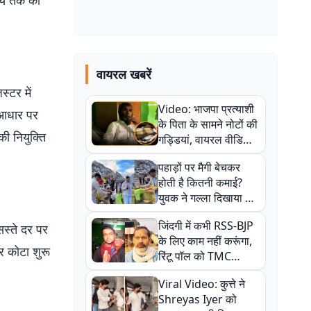
पये तक की
वायरल खबरें
्टर में
Video: भाजपा प्रत्याशी
े आधार पर
के पिता के सामने नोटों की
ी नियुक्ति
गड्डियां, वायरल वीडियो
से राजनीति में उबाल,
पहाड़ों पर मैगी बेचकर
अजित महतो बोले- TMC
होती है कितनी कमाई?
की गंदी चाल
युवक ने गल्ला दिखाया तो
नौकरी वालों के खड़े हो गए
जिंदगी में कभी RSS-BJP
 सस्ते दर पर
कान
के लिए काम नहीं करूंगा,
र कोटा शुरू
रिंटू पॉल को TMC
ऑफिस में ले जाकर पीटा,
Viral Video: कुत्ते ने
Video वायरल
Shreyas Iyer को