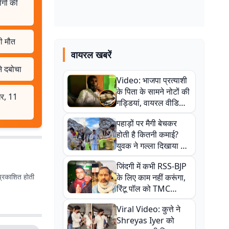
गों की
की मौत
वायरल खबरें
ने दबोचा
Video: भाजपा प्रत्याशी
के पिता के सामने नोटों की
धर, 11
गड्डियां, वायरल वीडियो
से राजनीति में उबाल,
पहाड़ों पर मैगी बेचकर
अजित महतो बोले- TMC
होती है कितनी कमाई?
की गंदी चाल
युवक ने गल्ला दिखाया तो
नौकरी वालों के खड़े हो गए
जिंदगी में कभी RSS-BJP
कान
प्रकाशित होती
के लिए काम नहीं करूंगा,
रिंटू पॉल को TMC
ऑफिस में ले जाकर पीटा,
Viral Video: कुत्ते ने
Video वायरल
Shreyas Iyer को