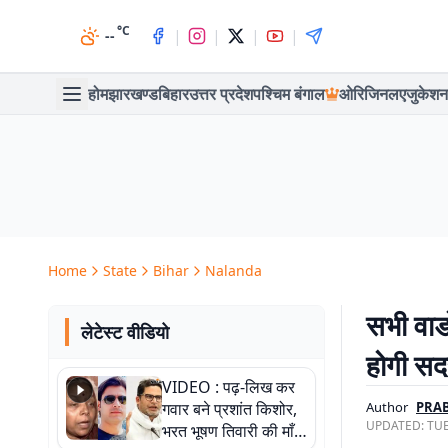
°C
|
|
|
|
--
होम
झारखण्ड
बिहार
उत्तर प्रदेश
पश्चिम बंगाल
ओरिजिनल
एजुकेशन
Home
State
Bihar
Nalanda
सभी वार्
लेटेस्ट वीडियो
होगी सद
VIDEO : पढ़-लिख कर
गवार बने प्रशांत किशोर,
Author
PRAB
UPDATED:
TUE
भरत भूषण तिवारी की माँ ने