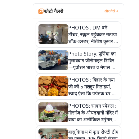
फोटो गैलरी
और देखें
PHOTOS : DM बने
टीचर, स्कूल पहुंचकर उठाया
चॉक-डस्टर; नीतीश कुमार के
इस चहेते अधिकारी को
Photo Story: पूर्णिया का
जानिए
गुलाबबाग जीरोमाइल शिविर
—पूर्वोत्तर भारत व नेपाल के
कांवरियों का प्रमुख सेवा धाम
PHOTOS : बिहार के गया
जी की 5 मशहूर मिठाइयां,
स्वाद ऐसा कि पर्यटक घर ले
जाना नहीं भूलते, तस्वीरों में
PHOTOS: सावन स्पेशल :
देखें
मीरगंज के औघड़दानी मंदिर में
बाबा का अलौकिक श्रृंगार,
तस्वीरों में देखें महादेव के कई
बासुकिनाथ में फूड सेफ्टी टीम
मनमोहक स्वरूप
का एक्शन, 205 किलो फंगस