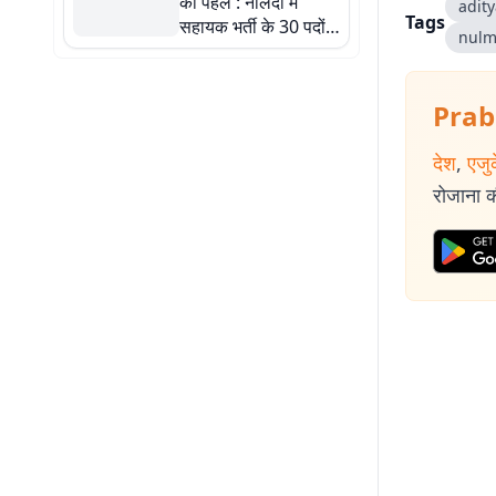
की पहल : नालंदा में
adit
Tags
सहायक भर्ती के 30 पदों
nul
पर निकली वैकेंसी, प्रति
केस 9000 रुपये तक
मानदेय ; 20 जुलाई तक
Prab
करें आवेदन
देश
,
एजु
रोजाना की