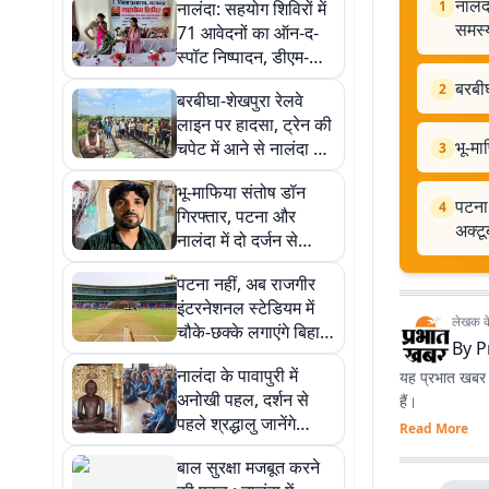
नालंद
नालंदा: सहयोग शिविरों में
1
समस्य
71 आवेदनों का ऑन-द-
स्पॉट निष्पादन, डीएम-
एसपी ने सुनीं लोगों की
बरबीघ
2
बरबीघा-शेखपुरा रेलवे
समस्याएं
लाइन पर हादसा, ट्रेन की
भू-मा
चपेट में आने से नालंदा के
3
एक व्यक्ति की मौत
भू-माफिया संतोष डॉन
पटना 
4
गिरफ्तार, पटना और
अक्ट
नालंदा में दो दर्जन से
अधिक केस दर्ज, STF ने
पटना नहीं, अब राजगीर
दबोचा
इंटरनेशनल स्टेडियम में
लेखक के 
चौके-छक्के लगाएंगे बिहार
By
P
के रणजी धुरंधर, 11
नालंदा के पावापुरी में
यह प्रभात खबर क
अक्टूबर को पहला
अनोखी पहल, दर्शन से
हैं।
मुकाबला
पहले श्रद्धालु जानेंगे
Read More
भगवान महावीर का जीवन
बाल सुरक्षा मजबूत करने
दर्शन