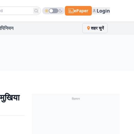
h news
Login
ePaper
पिनियन
शहर चुनें
 मुखिया
विज्ञापन