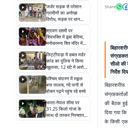
कहा नहीं थी उम्मीद, बेटा
जर्जर सड़क से परेशान
Share
था तो किसी को बोलने की
ग्रामीणों का अनोखा
नहीं थी हिम्मत
विरोध, सड़क पर धान
रोपकर और खाद डालकर
श्रावण दशमी पर
जताया आक्रोश
शिवभक्ति में डूबा बेतिया,
मनोकामना शिव मंदिर में
बिहारशरीफ
हुआ भव्य श्रृंगार
लिट्टीपाड़ा में डबल मर्डर
संग्रहकर
कांड का पुलिस ने किया
सीओ की बै
खुलासा, 12 घंटे में आरोपी
निर्देश द
गिरफ्तार
पश्चिम चंपारण में स्कूल
बिहारशरीफ :
बना तालाब, गंदे पानी से
होकर पढ़ने पहुंच रहे बच्चे
संग्रहकर्ता
भारत-नेपाल सीमा पर
की बैठक हुई
31.25 किलो गांजा के
दिया गया कि 
साथ दो तस्कर गिरफ्तार,
के किसी एक
नेपाली नंबर की बाइक
जब्त