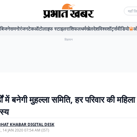
Searc
बिजनेस
मनोरंजन
टेक
ऑटो
लाइफ स्टाइल
राशिफल
धर्म
खेल
देश
विश्व
शॉर्ट्स
वीडियो
ओ
विज्ञापन
डों में बनेगी मुहल्ला समिति, हर परिवार की महिला
स्य
HAT KHABAR DIGITAL DESK
, 14 JAN 2020 07:54 AM (IST)