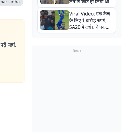
लगभग काट ही लिया था,
mar sinha
न्यूजीलैंड सीरीज से पहले
Viral Video: एक कैच
बाल-बाल बचे
के लिए 1 करोड़ रुपये,
SA20 में दर्शक ने पकड़ा
एक हाथ से गजब का कैच
ढ़ें यहां.
विज्ञापन