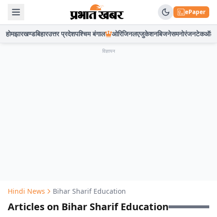
ePaper
होम
झारखण्ड
बिहार
उत्तर प्रदेश
पश्चिम बंगाल
ओरिजिनल
एजुकेशन
बिजनेस
मनोरंजन
टेक
ऑटो
विज्ञापन
Hindi News
Bihar Sharif Education
Articles on Bihar Sharif Education